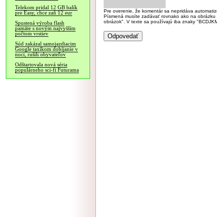
Telekom pridal 12 GB balík
Pre overenie, že komentár sa nepridáva automatizov
pre Easy, chce zaň 12 eur
Písmená musíte zadávať rovnako ako na obrázku veľk
obrázok". V texte sa používajú iba znaky "BC
Spustená výroba flash
pamäte s novým najvyšším
počtom vrstiev
Súd zakázal samojazdiacim
Google taxíkom dobíjanie v
noci, rušili obyvateľov
Odštartovala nová séria
populárneho sci-fi Futurama