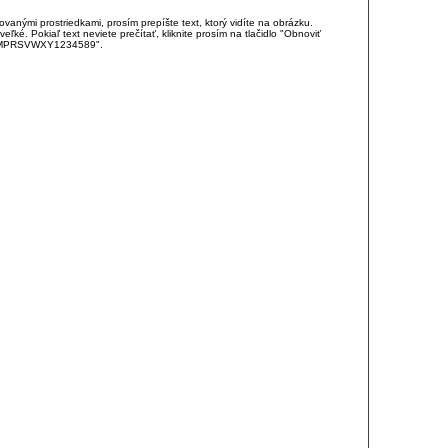
anými prostriedkami, prosím prepíšte text, ktorý vidíte na obrázku.
é. Pokiaľ text neviete prečítať, kliknite prosím na tlačidlo "Obnoviť
DJKMPRSVWXY1234589".