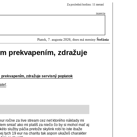
Za poslednú hodinu: 11 meraní
inzercia
Piatok, 7. augusta 2026, dnes má meniny
Štefánia
ým prekvapením, zdražuje
 prekvapením, zdražuje servisný poplatok
ateľ
.
eur ročne za live stream cez net ktorého náklady mi
dem smiať ako mi platíš za niečo čo by si mohol mať aj
éto služby páčia pretože skylink robí to iste ibaže
dšej tych 19 eur na charitu tak aspon ukažeš charakter