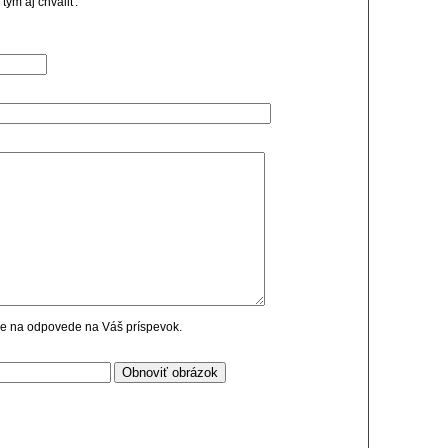
tým aj chvaliť.
cie na odpovede na Váš príspevok.