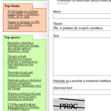
a nebudeš zo seba robiť blbca a ešte sa 
Odpovedať
Top články
Na Slovensku sa v tichosti
Meno:
vypína ADSL v lokalitách s
VDSL, už 31. mája
Orange sa doťahuje na UPC
Titulok:
a O2, spustí 2.5 Gbps
pripojenie
Text:
Top správy
Rumunsko odstrelmi a
blokádou mení tok Dunaja,
aby udržalo jadrovú
elektráreň v chode
Chrome sa bude
aktualizovať dvakrát
týždenne, v budúcnosti sa
bude aktualizovať bez
reštartov
Slovensko.sk má opäť
technické problémy
Maďarsko jadrovú elektráreň
Prihláste sa
a povoľte si emailové notifiká
nakoniec kompletne
neodstavilo, Rumunsko mení
Overovací text:
tok Dunaja
Železnice znižujú kvôli teplu
rýchlosť iba na 50 km/h,
spôsobuje to meškanie
V Poľsku spustili takmer
gigawatthodinové úložisko,
z LiFePO4 článkov