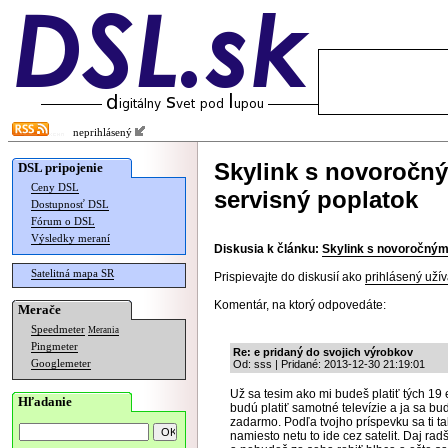
neprihlásený
Skylink s novoročn
DSL pripojenie
Ceny DSL
servisný poplatok
Dostupnosť DSL
Fórum o DSL
Výsledky meraní
Diskusia k článku:
Skylink s novoročným
Satelitná mapa SR
Prispievajte do diskusií ako
prihlásený užív
Komentár, na ktorý odpovedáte:
Merače
Speedmeter
Merania
Pingmeter
Re: e pridaný do svojich výrobkov
Googlemeter
Od: sss | Pridané: 2013-12-30 21:19:01
Už sa tesim ako mi budeš platiť tých 19 
Hľadanie
budú platiť samotné televízie a ja sa bu
zadarmo. Podľa tvojho príspevku sa ti tak
namiesto netu to ide cez satelit. Daj ra