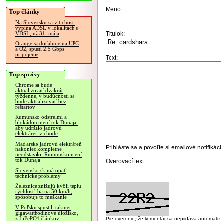
Meno:
Top články
Na Slovensku sa v tichosti
vypína ADSL v lokalitách s
Titulok:
VDSL, už 31. mája
Orange sa doťahuje na UPC
a O2, spustí 2.5 Gbps
pripojenie
Text:
Top správy
Chrome sa bude
aktualizovať dvakrát
týždenne, v budúcnosti sa
bude aktualizovať bez
reštartov
Rumunsko odstrelmi a
blokádou mení tok Dunaja,
aby udržalo jadrovú
elektráreň v chode
Maďarsko jadrovú elektráreň
Prihláste sa
a povoľte si emailové notifiká
nakoniec kompletne
neodstavilo, Rumunsko mení
tok Dunaja
Overovací text:
Slovensko.sk má opäť
technické problémy
Železnice znižujú kvôli teplu
rýchlosť iba na 50 km/h,
spôsobuje to meškanie
V Poľsku spustili takmer
gigawatthodinové úložisko,
z LiFePO4 článkov
Pre overenie, že komentár sa nepridáva automatizov