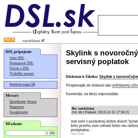
neprihlásený
Skylink s novoročn
DSL pripojenie
Ceny DSL
servisný poplatok
Dostupnosť DSL
Fórum o DSL
Výsledky meraní
Diskusia k článku:
Skylink s novoročným
Satelitná mapa SR
Prispievajte do diskusií ako
prihlásený užív
Komentár, na ktorý odpovedáte:
Merače
Speedmeter
Merania
Pingmeter
Re: cardshara
Googlemeter
Od: tttt | Pridané: 2013-12-31 17:56:21
mal som v poslednej dobre dvoch "posky
Hľadanie
toho prveho som odisiel ôebo mu nefung
predplatne...
Odpovedať