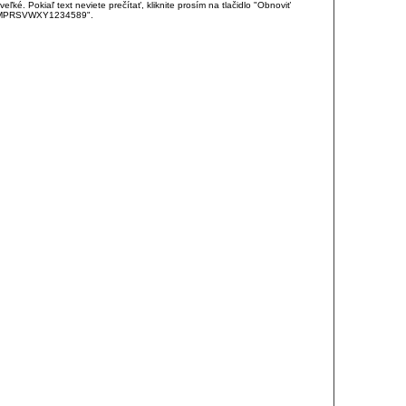
é. Pokiaľ text neviete prečítať, kliknite prosím na tlačidlo "Obnoviť
DJKMPRSVWXY1234589".