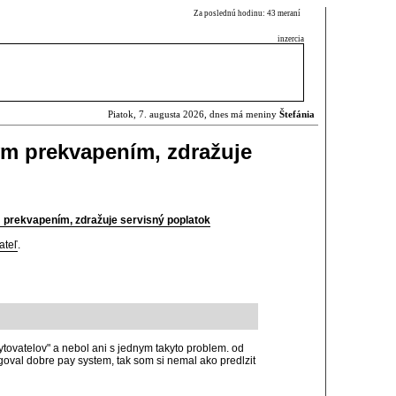
Za poslednú hodinu: 43 meraní
inzercia
Piatok, 7. augusta 2026, dnes má meniny
Štefánia
ým prekvapením, zdražuje
 prekvapením, zdražuje servisný poplatok
ateľ
.
tovatelov" a nebol ani s jednym takyto problem. od
oval dobre pay system, tak som si nemal ako predlzit