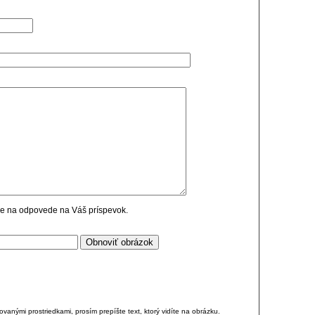
cie na odpovede na Váš príspevok.
anými prostriedkami, prosím prepíšte text, ktorý vidíte na obrázku.