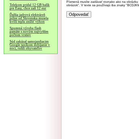
Písmená musíte zadávať rovnako ako na obrázku veľk
Telekom pridal 12 GB balík
obrázok". V texte sa používajú iba znaky "BC
pre Easy, chce zaň 12 eur
Ďalšia jadrová elektráreň
južne od Slovenska musela
kvôli teplu znížiť výkon
Spustená výroba flash
pamäte s novým najvyšším
počtom vrstiev
Súd zakázal samojazdiacim
Google taxíkom dobíjanie v
noci, rušili obyvateľov