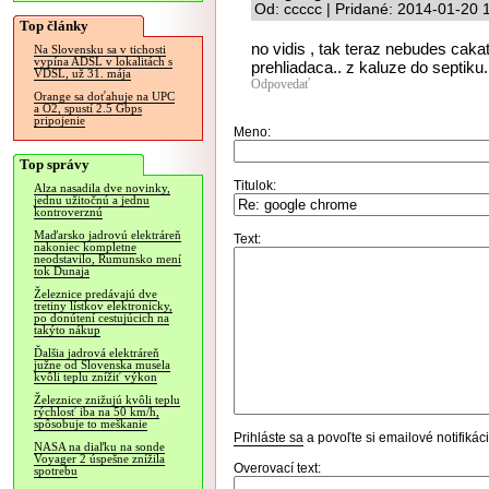
Od: ccccc | Pridané: 2014-01-20 
Top články
no vidis , tak teraz nebudes cakat
Na Slovensku sa v tichosti
vypína ADSL v lokalitách s
prehliadaca.. z kaluze do septiku.
VDSL, už 31. mája
Odpovedať
Orange sa doťahuje na UPC
a O2, spustí 2.5 Gbps
pripojenie
Meno:
Top správy
Titulok:
Alza nasadila dve novinky,
jednu užitočnú a jednu
kontroverznú
Maďarsko jadrovú elektráreň
Text:
nakoniec kompletne
neodstavilo, Rumunsko mení
tok Dunaja
Železnice predávajú dve
tretiny lístkov elektronicky,
po donútení cestujúcich na
takýto nákup
Ďalšia jadrová elektráreň
južne od Slovenska musela
kvôli teplu znížiť výkon
Železnice znižujú kvôli teplu
rýchlosť iba na 50 km/h,
spôsobuje to meškanie
Prihláste sa
a povoľte si emailové notifiká
NASA na diaľku na sonde
Voyager 2 úspešne znížila
Overovací text:
spotrebu