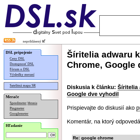
neprihlásený
Šíritelia adwaru 
DSL pripojenie
Ceny DSL
Chrome, Google 
Dostupnosť DSL
Fórum o DSL
Výsledky meraní
Satelitná mapa SR
Diskusia k článku:
Šíriteli
Google dve vyhodil
Merače
Speedmeter
Merania
Prispievajte do diskusií ako
p
Pingmeter
Googlemeter
Komentár, na ktorý odpovedá
Hľadanie
Re: google chrome