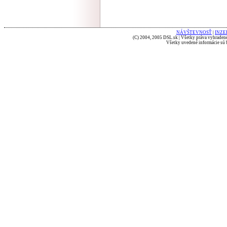
NÁVŠTEVNOSŤ
|
INZE
(C) 2004, 2005 DSL.sk | Všetky práva vyhradené
Všetky uvedené informácie sú b