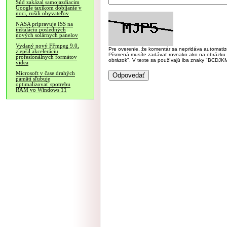
Súd zakázal samojazdiacim
Google taxíkom dobíjanie v
noci, rušili obyvateľov
NASA pripravuje ISS na
inštaláciu posledných
nových solárnych panelov
Vydaný nový FFmpeg 9.0,
Pre overenie, že komentár sa nepridáva automatizov
zlepšil akceleráciu
Písmená musíte zadávať rovnako ako na obrázku veľk
profesionálnych formátov
obrázok". V texte sa používajú iba znaky "BC
videa
Microsoft v čase drahých
pamätí sľubuje
optimalizovať spotrebu
RAM vo Windows 11