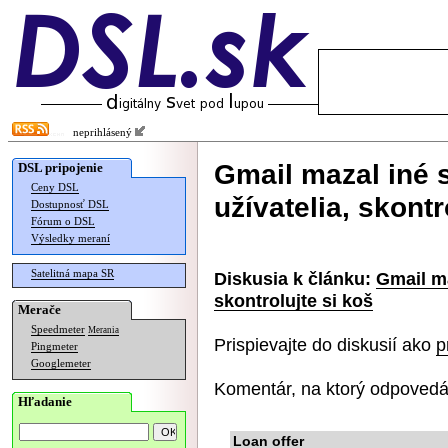
neprihlásený
Gmail mazal iné 
DSL pripojenie
Ceny DSL
užívatelia, skontr
Dostupnosť DSL
Fórum o DSL
Výsledky meraní
Satelitná mapa SR
Diskusia k článku:
Gmail ma
skontrolujte si koš
Merače
Speedmeter
Merania
Prispievajte do diskusií ako
p
Pingmeter
Googlemeter
Komentár, na ktorý odpovedá
Hľadanie
Loan offer