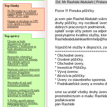
Od: Mr Rashide Abdulahi | Pridan
Top články
Pozor !!! Ponuka pôžičky
Na Slovensku sa v tichosti
vypína ADSL v lokalitách s
VDSL, už 31. mája
ja som pán Rashid Abdulah súkro
Orange sa doťahuje na UPC
druhy pôžičky, my rozdávať úve
a O2, spustí 2.5 Gbps
dobrých pracovných podmienok, a
pripojenie
splatiť svoje účty potom sa odpo
poskytujeme kvalitnú služby, kto
Top správy
Rashideabdulahiloanfirmhelp@ho
Chrome sa bude
aktualizovať dvakrát
týždenne, v budúcnosti sa
Výpožičné služby k dispozícii, za
bude aktualizovať bez
========================
reštartov
* Obchodné úvery.
Rumunsko odstrelmi a
* Osobné pôžičky.
blokádou mení tok Dunaja,
aby udržalo jadrovú
* Obchodné úvery.
elektráreň v chode
* Investície Pôžičky.
Maďarsko jadrovú elektráreň
* Vývoj úverov.
nakoniec kompletne
neodstavilo, Rumunsko mení
* Akvizícia pôžičky.
tok Dunaja
* Úvery zo stavebného sporenia.
Slovensko.sk má opäť
* Podnikateľské úvery a mnoho ď
technické problémy
Železnice znižujú kvôli teplu
sme sa urobiť všetky druhy úveru
rýchlosť iba na 50 km/h,
prostredníctvom e-mailu: Rashid
spôsobuje to meškanie
poďakovanie
V Poľsku spustili takmer
gigawatthodinové úložisko,
pán Rashide
z LiFePO4 článkov