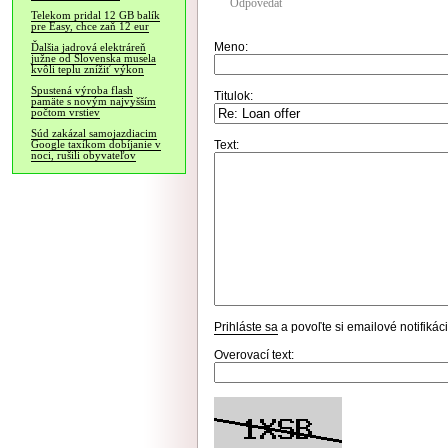
Odpovedať
Telekom pridal 12 GB balík
pre Easy, chce zaň 12 eur
Meno:
Ďalšia jadrová elektráreň
južne od Slovenska musela
kvôli teplu znížiť výkon
Spustená výroba flash
Titulok:
pamäte s novým najvyšším
počtom vrstiev
Súd zakázal samojazdiacim
Text:
Google taxíkom dobíjanie v
noci, rušili obyvateľov
Prihláste sa
a povoľte si emailové notifiká
Overovací text: