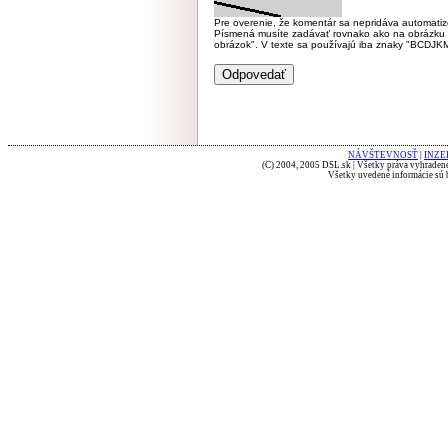
Pre overenie, že komentár sa nepridáva automatizov
Písmená musíte zadávať rovnako ako na obrázku veľk
obrázok". V texte sa používajú iba znaky "BC
NÁVŠTEVNOSŤ
|
INZE
(C) 2004, 2005 DSL.sk | Všetky práva vyhradené
Všetky uvedené informácie sú b