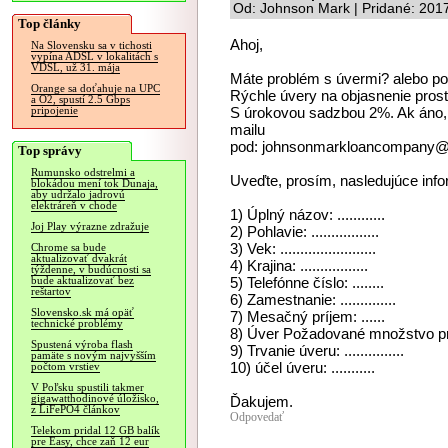
Od: Johnson Mark | Pridané: 201
Top články
Ahoj,
Na Slovensku sa v tichosti
vypína ADSL v lokalitách s
VDSL, už 31. mája
Máte problém s úvermi? alebo po
Orange sa doťahuje na UPC
Rýchle úvery na objasnenie pros
a O2, spustí 2.5 Gbps
S úrokovou sadzbou 2%. Ak áno, 
pripojenie
mailu
pod: johnsonmarkloancompany@
Top správy
Rumunsko odstrelmi a
Uveďte, prosím, nasledujúce info
blokádou mení tok Dunaja,
aby udržalo jadrovú
elektráreň v chode
1) Úplný názov: ............
Joj Play výrazne zdražuje
2) Pohlavie: .................
3) Vek: ........................
Chrome sa bude
aktualizovať dvakrát
4) Krajina: .................
týždenne, v budúcnosti sa
5) Telefónne číslo: ........
bude aktualizovať bez
reštartov
6) Zamestnanie: ..............
Slovensko.sk má opäť
7) Mesačný príjem: ......
technické problémy
8) Úver Požadované množstvo pro
Spustená výroba flash
9) Trvanie úveru: ...............
pamäte s novým najvyšším
10) účel úveru: ...........
počtom vrstiev
V Poľsku spustili takmer
gigawatthodinové úložisko,
Ďakujem.
z LiFePO4 článkov
Odpovedať
Telekom pridal 12 GB balík
pre Easy, chce zaň 12 eur