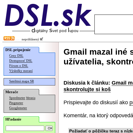
neprihlásený
Gmail mazal iné 
DSL pripojenie
Ceny DSL
užívatelia, skontr
Dostupnosť DSL
Fórum o DSL
Výsledky meraní
Satelitná mapa SR
Diskusia k článku:
Gmail ma
skontrolujte si koš
Merače
Speedmeter
Merania
Prispievajte do diskusií ako
p
Pingmeter
Googlemeter
Komentár, na ktorý odpovedá
Hľadanie
Požiadať o pôžičku teraz s ní