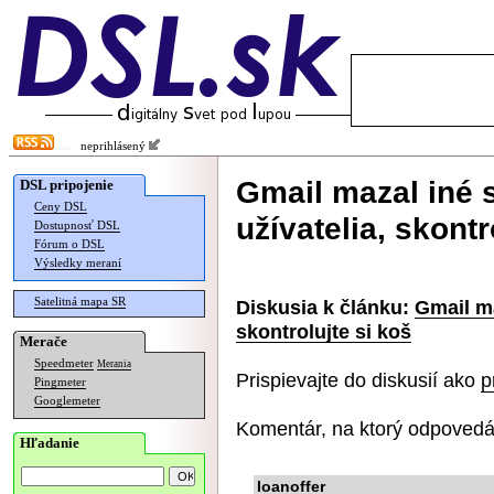
neprihlásený
Gmail mazal iné 
DSL pripojenie
Ceny DSL
užívatelia, skontr
Dostupnosť DSL
Fórum o DSL
Výsledky meraní
Satelitná mapa SR
Diskusia k článku:
Gmail ma
skontrolujte si koš
Merače
Speedmeter
Merania
Prispievajte do diskusií ako
p
Pingmeter
Googlemeter
Komentár, na ktorý odpovedá
Hľadanie
loanoffer