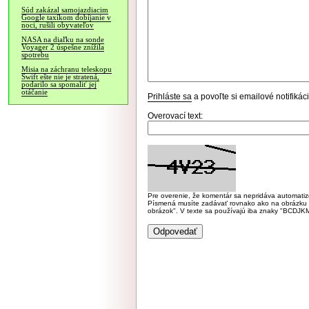
Súd zakázal samojazdiacim
Google taxíkom dobíjanie v
noci, rušili obyvateľov
NASA na diaľku na sonde
Voyager 2 úspešne znížila
spotrebu
Misia na záchranu teleskopu
Swift ešte nie je stratená,
podarilo sa spomaliť jej
otáčanie
Prihláste sa
a povoľte si emailové notifiká
Overovací text:
Pre overenie, že komentár sa nepridáva automatizov
Písmená musíte zadávať rovnako ako na obrázku veľk
obrázok". V texte sa používajú iba znaky "BC