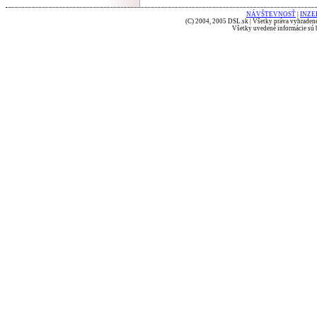
NÁVŠTEVNOSŤ
|
INZE
(C) 2004, 2005 DSL.sk | Všetky práva vyhradené
Všetky uvedené informácie sú b