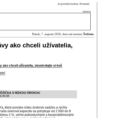
Za poslednú hodinu: 60 meraní
inzercia
Piatok, 7. augusta 2026, dnes má meniny
Štefánia
vy ako chceli užívatelia,
 ako chceli užívatelia, skontrolujte si koš
ateľ
.
ÔŽIČKA S NÍZKOU ÚROKOU
6:45:08
eľa, ktorý ponúka nízku úrokovú sadzbu a rýchly
naša úverová kapacita sa pohybuje od 2 000 do 8
dzbou 2 %, veľmi jednoduchými a bezproblémovými