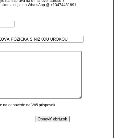
te nám správu na e-mailovej adrese: {
 kontaktujte na WhatsApp @ +13474481891
cie na odpovede na Váš príspevok.