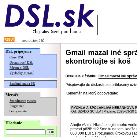
neprihlásený
Gmail mazal iné sprá
DSL pripojenie
Ceny DSL
skontrolujte si koš
Dostupnosť DSL
Fórum o DSL
Výsledky meraní
Diskusia k článku:
Gmail mazal iné správy
Satelitná mapa SR
Prispievajte do diskusií ako
prihlásený užív
Komentár, na ktorý odpovedáte:
Merače
Speedmeter
Merania
Pingmeter
RÝCHLA A SPOĽAHLIVÁ NEBANKOVÁ P
Googlemeter
Od: SZABO SCILLA | Pridané: 2025-03-20 1
Hľadanie
Ahojte všetci! Hľadáte legitímneho verit
prevod pôžičiek? Sme tu na tom, keďže 
000 000 EUR, s rozumnou úrokovou sa