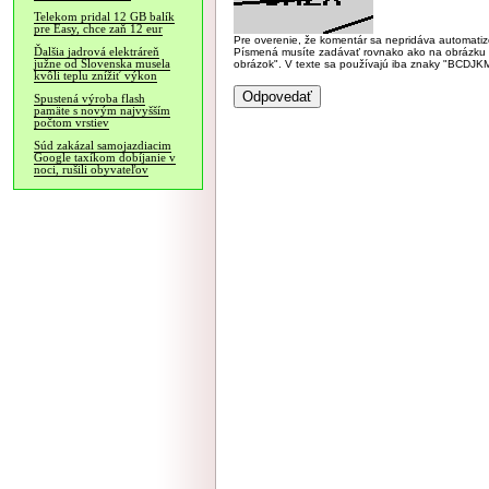
Telekom pridal 12 GB balík
pre Easy, chce zaň 12 eur
Pre overenie, že komentár sa nepridáva automatizov
Ďalšia jadrová elektráreň
Písmená musíte zadávať rovnako ako na obrázku veľk
južne od Slovenska musela
obrázok". V texte sa používajú iba znaky "BC
kvôli teplu znížiť výkon
Spustená výroba flash
pamäte s novým najvyšším
počtom vrstiev
Súd zakázal samojazdiacim
Google taxíkom dobíjanie v
noci, rušili obyvateľov