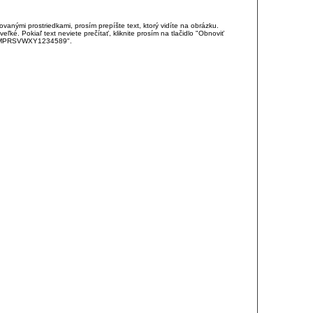
anými prostriedkami, prosím prepíšte text, ktorý vidíte na obrázku.
é. Pokiaľ text neviete prečítať, kliknite prosím na tlačidlo "Obnoviť
DJKMPRSVWXY1234589".