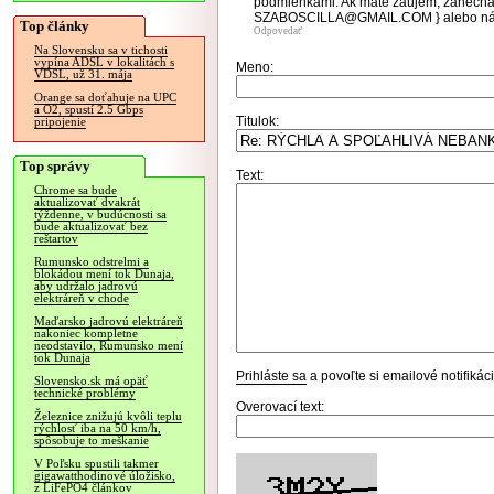
podmienkami. Ak máte záujem, zanechaj
SZABOSCILLA@GMAIL.COM } alebo nás
Top články
Odpovedať
Na Slovensku sa v tichosti
vypína ADSL v lokalitách s
Meno:
VDSL, už 31. mája
Orange sa doťahuje na UPC
a O2, spustí 2.5 Gbps
Titulok:
pripojenie
Top správy
Text:
Chrome sa bude
aktualizovať dvakrát
týždenne, v budúcnosti sa
bude aktualizovať bez
reštartov
Rumunsko odstrelmi a
blokádou mení tok Dunaja,
aby udržalo jadrovú
elektráreň v chode
Maďarsko jadrovú elektráreň
nakoniec kompletne
neodstavilo, Rumunsko mení
tok Dunaja
Prihláste sa
a povoľte si emailové notifiká
Slovensko.sk má opäť
technické problémy
Overovací text:
Železnice znižujú kvôli teplu
rýchlosť iba na 50 km/h,
spôsobuje to meškanie
V Poľsku spustili takmer
gigawatthodinové úložisko,
z LiFePO4 článkov