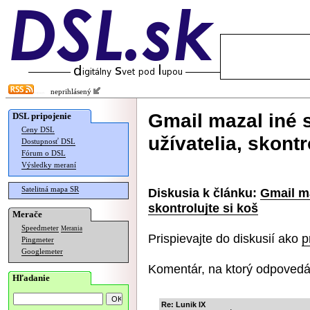
neprihlásený
Gmail mazal iné 
DSL pripojenie
Ceny DSL
užívatelia, skontr
Dostupnosť DSL
Fórum o DSL
Výsledky meraní
Satelitná mapa SR
Diskusia k článku:
Gmail ma
skontrolujte si koš
Merače
Speedmeter
Merania
Prispievajte do diskusií ako
p
Pingmeter
Googlemeter
Komentár, na ktorý odpovedá
Hľadanie
Re: Lunik IX