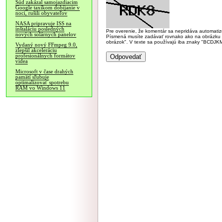
Súd zakázal samojazdiacim
Google taxíkom dobíjanie v
noci, rušili obyvateľov
NASA pripravuje ISS na
inštaláciu posledných
Pre overenie, že komentár sa nepridáva automatizov
nových solárnych panelov
Písmená musíte zadávať rovnako ako na obrázku veľk
obrázok". V texte sa používajú iba znaky "BC
Vydaný nový FFmpeg 9.0,
zlepšil akceleráciu
profesionálnych formátov
videa
Microsoft v čase drahých
pamätí sľubuje
optimalizovať spotrebu
RAM vo Windows 11