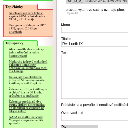
Od: _M_M_ | Pridané: 2014-01-29 22:05:38
Top články
pravda. vytahove sachty uz maju plne.
Na Slovensku sa v tichosti
Odpovedať
vypína ADSL v lokalitách s
VDSL, už 31. mája
Meno:
Orange sa doťahuje na UPC
a O2, spustí 2.5 Gbps
pripojenie
Titulok:
Top správy
Alza nasadila dve novinky,
jednu užitočnú a jednu
Text:
kontroverznú
Maďarsko jadrovú elektráreň
nakoniec kompletne
neodstavilo, Rumunsko mení
tok Dunaja
Ďalšia jadrová elektráreň
južne od Slovenska musela
kvôli teplu znížiť výkon
Železnice znižujú kvôli teplu
rýchlosť iba na 50 km/h,
spôsobuje to meškanie
Železnice predávajú dve
Prihláste sa
a povoľte si emailové notifiká
tretiny lístkov elektronicky,
po donútení cestujúcich na
takýto nákup
Overovací text:
NASA na diaľku na sonde
Voyager 2 úspešne znížila
spotrebu