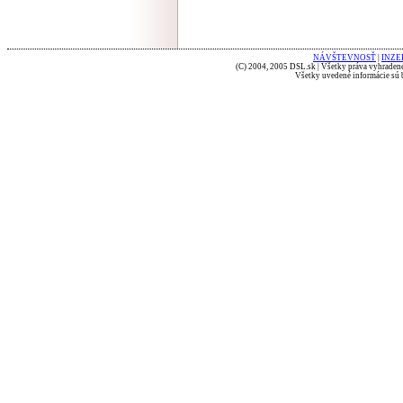
NÁVŠTEVNOSŤ
|
INZE
(C) 2004, 2005 DSL.sk | Všetky práva vyhradené
Všetky uvedené informácie sú b