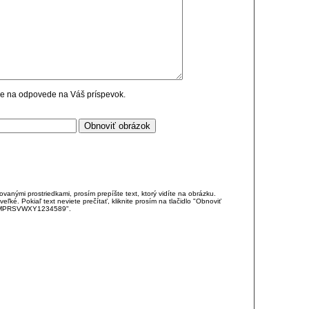
cie na odpovede na Váš príspevok.
anými prostriedkami, prosím prepíšte text, ktorý vidíte na obrázku.
é. Pokiaľ text neviete prečítať, kliknite prosím na tlačidlo "Obnoviť
DJKMPRSVWXY1234589".