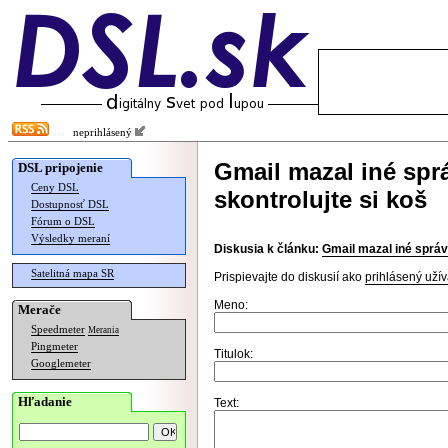
neprihlásený
Gmail mazal iné sprá
DSL pripojenie
Ceny DSL
skontrolujte si koš
Dostupnosť DSL
Fórum o DSL
Výsledky meraní
Diskusia k článku:
Gmail mazal iné správy
Satelitná mapa SR
Prispievajte do diskusií ako
prihlásený užív
Meno:
Merače
Speedmeter
Merania
Pingmeter
Titulok:
Googlemeter
Hľadanie
Text: