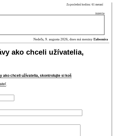
Za poslednú hodinu: 61 meraní
inzercia
Nedeľa, 9. augusta 2026, dnes má meniny
Ľubomíra
vy ako chceli užívatelia,
 ako chceli užívatelia, skontrolujte si koš
ateľ
.