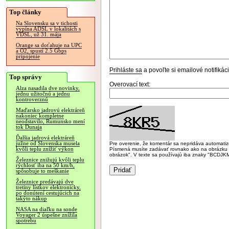
Top články
Na Slovensku sa v tichosti
vypína ADSL v lokalitách s
VDSL, už 31. mája
Orange sa doťahuje na UPC
a O2, spustí 2.5 Gbps
pripojenie
Prihláste sa
a povoľte si emailové notifiká
Top správy
Overovací text:
Alza nasadila dve novinky,
jednu užitočnú a jednu
kontroverznú
Maďarsko jadrovú elektráreň
nakoniec kompletne
neodstavilo, Rumunsko mení
tok Dunaja
Ďalšia jadrová elektráreň
južne od Slovenska musela
Pre overenie, že komentár sa nepridáva automatizov
kvôli teplu znížiť výkon
Písmená musíte zadávať rovnako ako na obrázku veľk
obrázok". V texte sa používajú iba znaky "BC
Železnice znižujú kvôli teplu
rýchlosť iba na 50 km/h,
spôsobuje to meškanie
Železnice predávajú dve
tretiny lístkov elektronicky,
po donútení cestujúcich na
takýto nákup
NASA na diaľku na sonde
Voyager 2 úspešne znížila
spotrebu