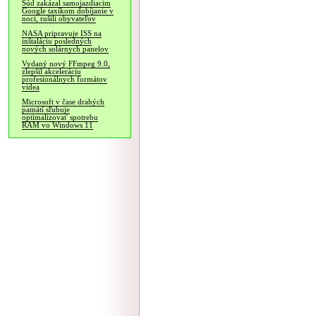
Súd zakázal samojazdiacim
Google taxíkom dobíjanie v
noci, rušili obyvateľov
NASA pripravuje ISS na
inštaláciu posledných
nových solárnych panelov
Vydaný nový FFmpeg 9.0,
zlepšil akceleráciu
profesionálnych formátov
videa
Microsoft v čase drahých
pamätí sľubuje
optimalizovať spotrebu
RAM vo Windows 11