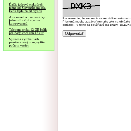
Ďalšia jadrová elektráreň
južne od Slovenska musela
kvôli teplu znížiť výkon
Alza nasadila dve novinky,
Pre overenie, že komentár sa nepridáva automatizov
jednu užitočnú a jednu
Písmená musíte zadávať rovnako ako na obrázku veľk
kontroverznú
obrázok". V texte sa používajú iba znaky "BC
Telekom pridal 12 GB balík
pre Easy, chce zaň 12 eur
Spustená výroba flash
pamäte s novým najvyšším
počtom vrstiev