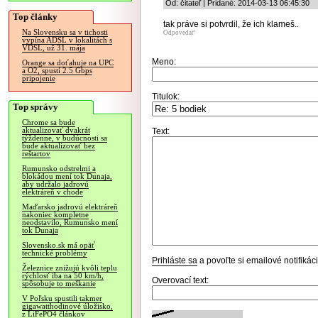
Od: čitateľ | Pridané: 2014-03-13 06:45:30
Top články
tak práve si potvrdil, že ich klameš..
Na Slovensku sa v tichosti
Odpovedať
vypína ADSL v lokalitách s
VDSL, už 31. mája
Meno:
Orange sa doťahuje na UPC
a O2, spustí 2.5 Gbps
pripojenie
Titulok:
Top správy
Chrome sa bude
aktualizovať dvakrát
Text:
týždenne, v budúcnosti sa
bude aktualizovať bez
reštartov
Rumunsko odstrelmi a
blokádou mení tok Dunaja,
aby udržalo jadrovú
elektráreň v chode
Maďarsko jadrovú elektráreň
nakoniec kompletne
neodstavilo, Rumunsko mení
tok Dunaja
Slovensko.sk má opäť
technické problémy
Prihláste sa
a povoľte si emailové notifiká
Železnice znižujú kvôli teplu
rýchlosť iba na 50 km/h,
Overovací text:
spôsobuje to meškanie
V Poľsku spustili takmer
gigawatthodinové úložisko,
z LiFePO4 článkov