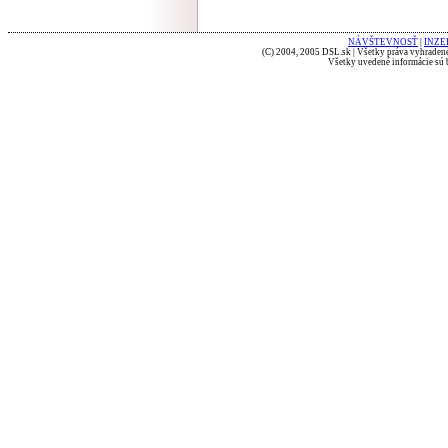
NÁVŠTEVNOSŤ
|
INZE
(C) 2004, 2005 DSL.sk | Všetky práva vyhradené
Všetky uvedené informácie sú b