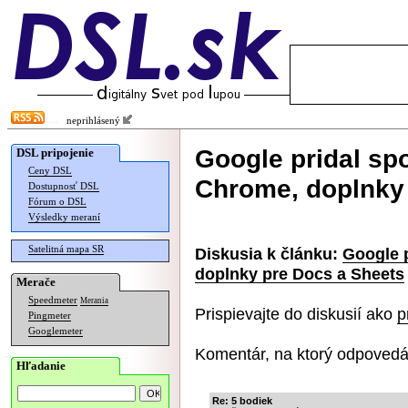
neprihlásený
Google pridal spo
DSL pripojenie
Ceny DSL
Chrome, doplnky
Dostupnosť DSL
Fórum o DSL
Výsledky meraní
Satelitná mapa SR
Diskusia k článku:
Google p
doplnky pre Docs a Sheets
Merače
Speedmeter
Merania
Prispievajte do diskusií ako
p
Pingmeter
Googlemeter
Komentár, na ktorý odpovedá
Hľadanie
Re: 5 bodiek