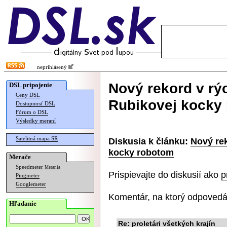
neprihlásený
Nový rekord v rýc
DSL pripojenie
Ceny DSL
Rubikovej kocky
Dostupnosť DSL
Fórum o DSL
Výsledky meraní
Satelitná mapa SR
Diskusia k článku:
Nový rek
kocky robotom
Merače
Speedmeter
Merania
Prispievajte do diskusií ako
p
Pingmeter
Googlemeter
Komentár, na ktorý odpovedá
Hľadanie
Re: proletári všetkých krajín