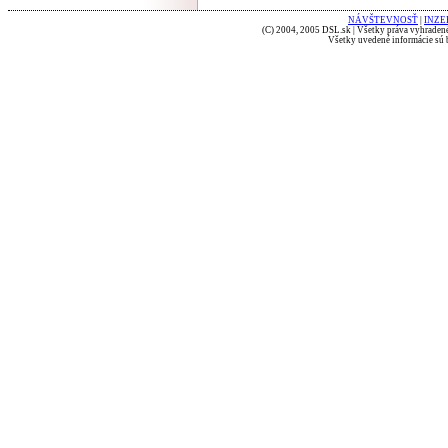
NÁVŠTEVNOSŤ
|
INZE
(C) 2004, 2005 DSL.sk | Všetky práva vyhradené
Všetky uvedené informácie sú b