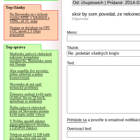
Od: chuptowich | Pridané: 2014-0
Top články
skor by som povedal, ze nekonec
Na Slovensku sa v tichosti
vypína ADSL v lokalitách s
Odpovedať
VDSL, už 31. mája
Orange sa doťahuje na UPC
a O2, spustí 2.5 Gbps
Meno:
pripojenie
Top správy
Titulok:
Maďarsko jadrovú elektráreň
nakoniec kompletne
neodstavilo, Rumunsko mení
Text:
tok Dunaja
Alza nasadila dve novinky,
jednu užitočnú a jednu
kontroverznú
Slovensko.sk má opäť
technické problémy
Železnice znižujú kvôli teplu
rýchlosť iba na 50 km/h,
spôsobuje to meškanie
Ďalšia jadrová elektráreň
južne od Slovenska musela
kvôli teplu znížiť výkon
Prihláste sa
a povoľte si emailové notifiká
V Poľsku spustili takmer
gigawatthodinové úložisko,
z LiFePO4 článkov
Overovací text:
Telekom pridal 12 GB balík
pre Easy, chce zaň 12 eur