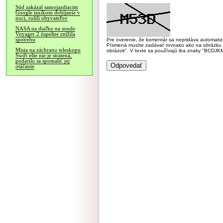
Súd zakázal samojazdiacim
Google taxíkom dobíjanie v
noci, rušili obyvateľov
NASA na diaľku na sonde
Voyager 2 úspešne znížila
spotrebu
Pre overenie, že komentár sa nepridáva automatizov
Písmená musíte zadávať rovnako ako na obrázku veľk
Misia na záchranu teleskopu
obrázok". V texte sa používajú iba znaky "BC
Swift ešte nie je stratená,
podarilo sa spomaliť jej
otáčanie