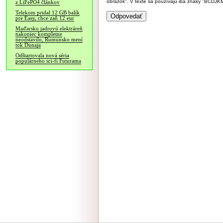
obrázok". V texte sa používajú iba znaky "BC
z LiFePO4 článkov
Telekom pridal 12 GB balík
pre Easy, chce zaň 12 eur
Maďarsko jadrovú elektráreň
nakoniec kompletne
neodstavilo, Rumunsko mení
tok Dunaja
Odštartovala nová séria
populárneho sci-fi Futurama