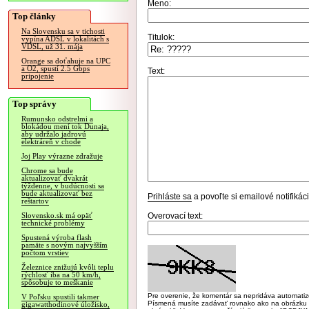
Meno:
Top články
Na Slovensku sa v tichosti
Titulok:
vypína ADSL v lokalitách s
VDSL, už 31. mája
Orange sa doťahuje na UPC
a O2, spustí 2.5 Gbps
Text:
pripojenie
Top správy
Rumunsko odstrelmi a
blokádou mení tok Dunaja,
aby udržalo jadrovú
elektráreň v chode
Joj Play výrazne zdražuje
Chrome sa bude
aktualizovať dvakrát
týždenne, v budúcnosti sa
bude aktualizovať bez
Prihláste sa
a povoľte si emailové notifiká
reštartov
Overovací text:
Slovensko.sk má opäť
technické problémy
Spustená výroba flash
pamäte s novým najvyšším
počtom vrstiev
Železnice znižujú kvôli teplu
rýchlosť iba na 50 km/h,
spôsobuje to meškanie
Pre overenie, že komentár sa nepridáva automatizov
V Poľsku spustili takmer
Písmená musíte zadávať rovnako ako na obrázku veľk
gigawatthodinové úložisko,