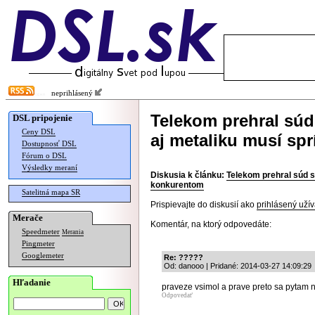
neprihlásený
Telekom prehral súd
DSL pripojenie
Ceny DSL
aj metaliku musí sp
Dostupnosť DSL
Fórum o DSL
Výsledky meraní
Diskusia k článku:
Telekom prehral súd s
konkurentom
Satelitná mapa SR
Prispievajte do diskusií ako
prihlásený užív
Merače
Komentár, na ktorý odpovedáte:
Speedmeter
Merania
Pingmeter
Googlemeter
Re: ?????
Od: danooo | Pridané: 2014-03-27 14:09:29
Hľadanie
praveze vsimol a prave preto sa pytam n
Odpovedať