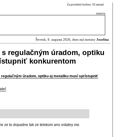
Za poslednú hodinu: 63 meraní
inzercia
Štvrtok, 6. augusta 2026, dnes má meniny
Jozefína
 s regulačným úradom, optiku
rístupniť konkurentom
 regulačným úradom, optiku aj metaliku musí sprístupniť
ateľ
.
ie ze to dopadne tak ze telekom ano ostatny nie.