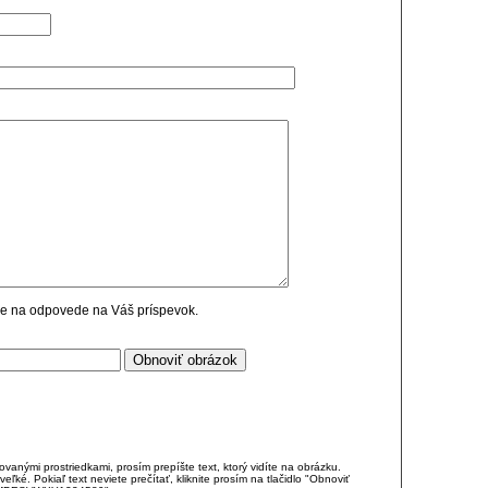
cie na odpovede na Váš príspevok.
anými prostriedkami, prosím prepíšte text, ktorý vidíte na obrázku.
é. Pokiaľ text neviete prečítať, kliknite prosím na tlačidlo "Obnoviť