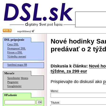
neprihlásený
Nové hodinky Sa
DSL pripojenie
Ceny DSL
predávať o 2 týžd
Dostupnosť DSL
Fórum o DSL
Výsledky meraní
Satelitná mapa SR
Diskusia k článku:
Nové ho
týždne, za 299 eur
Merače
Speedmeter
Merania
Prispievajte do diskusií ako
p
Pingmeter
Googlemeter
Meno:
Hľadanie
Titulok: