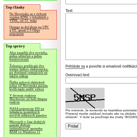
Top články
Text:
Na Slovensku sa v tichosti
vypína ADSL v lokalitách s
VDSL, už 31. mája
Orange sa doťahuje na UPC
a O2, spustí 2.5 Gbps
pripojenie
Top správy
Alza nasadila dve novinky,
jednu užitočnú a jednu
kontroverznú
Železnice predávajú dve
Prihláste sa
a povoľte si emailové notifiká
tretiny lístkov elektronicky,
po donútení cestujúcich na
Overovací text:
takýto nákup
Ďalšia jadrová elektráreň
južne od Slovenska musela
kvôli teplu znížiť výkon
V štvrtom reaktore
Mochoviec už beží štiepna
reakcia
NASA pripravuje ISS na
Pre overenie, že komentár sa nepridáva automatizov
inštaláciu posledných
Písmená musíte zadávať rovnako ako na obrázku veľk
nových solárnych panelov
obrázok". V texte sa používajú iba znaky "BC
Microsoft v čase drahých
pamätí sľubuje
optimalizovať spotrebu
RAM vo Windows 11