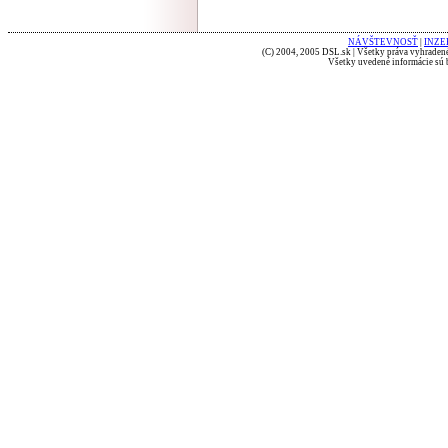
NÁVŠTEVNOSŤ
|
INZE
(C) 2004, 2005 DSL.sk | Všetky práva vyhradené
Všetky uvedené informácie sú b