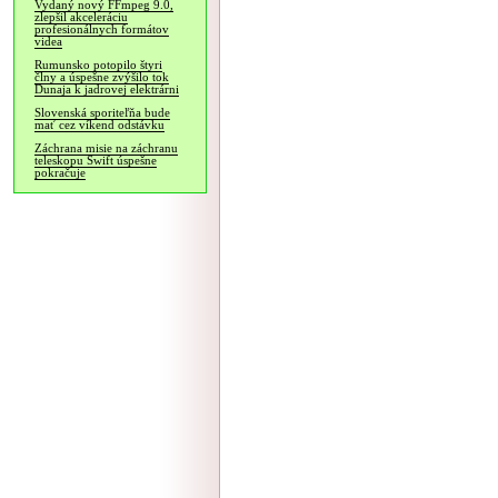
Vydaný nový FFmpeg 9.0,
zlepšil akceleráciu
profesionálnych formátov
videa
Rumunsko potopilo štyri
člny a úspešne zvýšilo tok
Dunaja k jadrovej elektrárni
Slovenská sporiteľňa bude
mať cez víkend odstávku
Záchrana misie na záchranu
teleskopu Swift úspešne
pokračuje