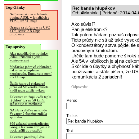
Top články
Re: banda hlupákov
Od: 4Maniak. | Pridané: 2014-04-
Na Slovensku sa v tichosti
vypína ADSL v lokalitách s
VDSL, už 31. mája
Ako súvisí?
Orange sa doťahuje na UPC
Pán je elektronik?
a O2, spustí 2.5 Gbps
Tak potom hádam poznáš odpove
pripojenie
Tieto prúdy nie sú až také vysok
O kondenzátory sotva pôjde, tie 
Top správy
pracovným kmitočtom.
Alza nasadila dve novinky,
Určite tam bude pomerne široký 
jednu užitočnú a jednu
Ale 5A v káblikoch je aj na celko
kontroverznú
Skôr ide o úbytky a ohybnosť káb
Maďarsko jadrovú elektráreň
nakoniec kompletne
používanie. a stále píšem, že USB
neodstavilo, Rumunsko mení
komunikáciu 2 zariadení!
tok Dunaja
Ďalšia jadrová elektráreň
Odpovedať
južne od Slovenska musela
kvôli teplu znížiť výkon
Železnice znižujú kvôli teplu
Meno:
rýchlosť iba na 50 km/h,
spôsobuje to meškanie
NASA na diaľku na sonde
Voyager 2 úspešne znížila
Titulok:
spotrebu
Súd zakázal samojazdiacim
Google taxíkom dobíjanie v
noci, rušili obyvateľov
Text:
Železnice predávajú dve