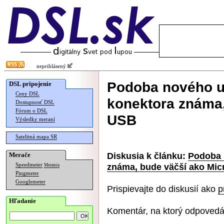
neprihlásený
Podoba nového u
DSL pripojenie
Ceny DSL
konektora známa,
Dostupnosť DSL
Fórum o DSL
USB
Výsledky meraní
Satelitná mapa SR
Diskusia k článku:
Podoba 
Merače
známa, bude väčší ako Mi
Speedmeter
Merania
Pingmeter
Googlemeter
Prispievajte do diskusií ako
p
Hľadanie
Komentár, na ktorý odpovedá