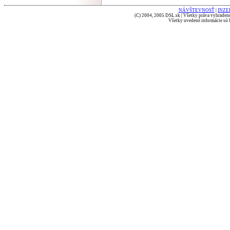
NÁVŠTEVNOSŤ
|
INZE
(C) 2004, 2005 DSL.sk | Všetky práva vyhradené
Všetky uvedené informácie sú b