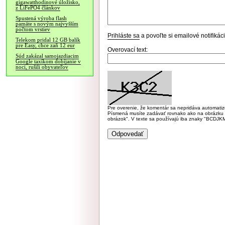
gigawatthodinové úložisko,
z LiFePO4 článkov
Spustená výroba flash
pamäte s novým najvyšším
počtom vrstiev
Prihláste sa
a povoľte si emailové notifiká
Telekom pridal 12 GB balík
pre Easy, chce zaň 12 eur
Overovací text:
Súd zakázal samojazdiacim
Google taxíkom dobíjanie v
noci, rušili obyvateľov
Pre overenie, že komentár sa nepridáva automatizov
Písmená musíte zadávať rovnako ako na obrázku veľk
obrázok". V texte sa používajú iba znaky "BC