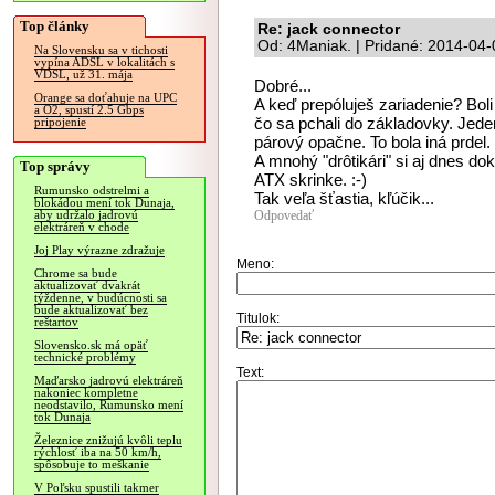
Top články
Re: jack connector
Od: 4Maniak. | Pridané: 2014-04-
Na Slovensku sa v tichosti
vypína ADSL v lokalitách s
VDSL, už 31. mája
Dobré...
Orange sa doťahuje na UPC
A keď prepóluješ zariadenie? Bol
a O2, spustí 2.5 Gbps
čo sa pchali do základovky. Jed
pripojenie
párový opačne. To bola iná prdel.
A mnohý "drôtikári" si aj dnes d
Top správy
ATX skrinke. :-)
Rumunsko odstrelmi a
Tak veľa šťastia, kľúčik...
blokádou mení tok Dunaja,
Odpovedať
aby udržalo jadrovú
elektráreň v chode
Joj Play výrazne zdražuje
Meno:
Chrome sa bude
aktualizovať dvakrát
týždenne, v budúcnosti sa
bude aktualizovať bez
Titulok:
reštartov
Slovensko.sk má opäť
technické problémy
Text:
Maďarsko jadrovú elektráreň
nakoniec kompletne
neodstavilo, Rumunsko mení
tok Dunaja
Železnice znižujú kvôli teplu
rýchlosť iba na 50 km/h,
spôsobuje to meškanie
V Poľsku spustili takmer