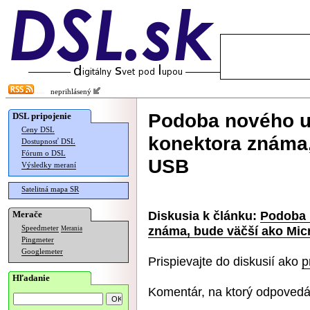
neprihlásený
Podoba nového u
DSL pripojenie
Ceny DSL
konektora známa,
Dostupnosť DSL
Fórum o DSL
USB
Výsledky meraní
Satelitná mapa SR
Diskusia k článku:
Podoba 
Merače
známa, bude väčší ako Mi
Speedmeter
Merania
Pingmeter
Googlemeter
Prispievajte do diskusií ako
p
Hľadanie
Komentár, na ktorý odpovedá