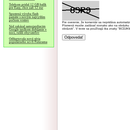
Telekom pridal 12 GB balík
pre Easy, chce zaň 12 eur
Spustená výroba flash
pamäte s novým najvyšším
počtom vrstiev
Pre overenie, že komentár sa nepridáva automatizov
Písmená musíte zadávať rovnako ako na obrázku veľk
Súd zakázal samojazdiacim
obrázok". V texte sa používajú iba znaky "BC
Google taxíkom dobíjanie v
noci, rušili obyvateľov
Odštartovala nová séria
populárneho sci-fi Futurama