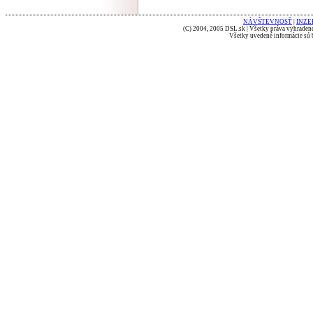
NÁVŠTEVNOSŤ
|
INZE
(C) 2004, 2005 DSL.sk | Všetky práva vyhradené
Všetky uvedené informácie sú b