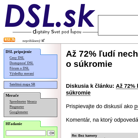
neprihlásený
Až 72% ľudí nech
DSL pripojenie
Ceny DSL
o súkromie
Dostupnosť DSL
Fórum o DSL
Výsledky meraní
Satelitná mapa SR
Diskusia k článku:
Až 72% 
súkromie
Merače
Speedmeter
Merania
Prispievajte do diskusií ako
p
Pingmeter
Googlemeter
Komentár, na ktorý odpovedá
Hľadanie
Re: Bez kamery