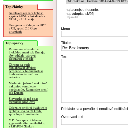
Od: reakcias | Pridané: 2014-04-09 13:10:1
Top články
najlacnejsie riesenie:
Na Slovensku sa v tichosti
http://dopice.sk/95j
vypína ADSL v lokalitách s
Odpovedať
VDSL, už 31. mája
Orange sa doťahuje na UPC
a O2, spustí 2.5 Gbps
Meno:
pripojenie
Top správy
Titulok:
Rumunsko odstrelmi a
blokádou mení tok Dunaja,
aby udržalo jadrovú
Text:
elektráreň v chode
Chrome sa bude
aktualizovať dvakrát
týždenne, v budúcnosti sa
bude aktualizovať bez
reštartov
Maďarsko jadrovú elektráreň
nakoniec kompletne
neodstavilo, Rumunsko mení
tok Dunaja
Slovensko.sk má opäť
technické problémy
Železnice znižujú kvôli teplu
Prihláste sa
a povoľte si emailové notifiká
rýchlosť iba na 50 km/h,
spôsobuje to meškanie
Overovací text:
V Poľsku spustili takmer
gigawatthodinové úložisko,
z LiFePO4 článkov