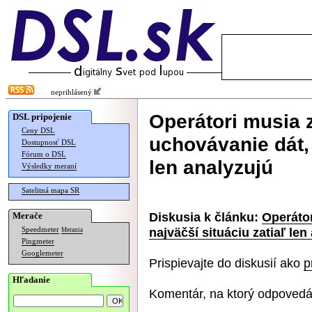
neprihlásený
Operátori musia 
DSL pripojenie
Ceny DSL
uchovávanie dát, 
Dostupnosť DSL
Fórum o DSL
len analyzujú
Výsledky meraní
Satelitná mapa SR
Diskusia k článku:
Operátor
Merače
najväčší situáciu zatiaľ len
Speedmeter
Merania
Pingmeter
Googlemeter
Prispievajte do diskusií ako
p
Hľadanie
Komentár, na ktorý odpovedá