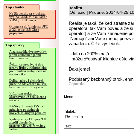
Top články
realita
Od: ezio | Pridané: 2014-04-25 1
Na Slovensku sa v tichosti
vypína ADSL v lokalitách s
VDSL, už 31. mája
Realita je taká, že keď stratíte zá
Orange sa doťahuje na UPC
operátora, tak Vám povedia že s
a O2, spustí 2.5 Gbps
operátor] a že Vám zariadenie p
pripojenie
"Nemajú" ani Vaše meno, priezvisk
zariadenia. Čiže výsledok:
Top správy
Alza nasadila dve novinky,
- dáta na 200% majú
jednu užitočnú a jednu
- môžu o*ebávať klientov ešte vi
kontroverznú
Železnice predávajú dve
tretiny lístkov elektronicky,
Ďakujeme!
po donútení cestujúcich na
takýto nákup
Podpísaný bezbranný otrok, ehm
Ďalšia jadrová elektráreň
Odpovedať
južne od Slovenska musela
kvôli teplu znížiť výkon
V štvrtom reaktore
Meno:
Mochoviec už beží štiepna
reakcia
NASA pripravuje ISS na
inštaláciu posledných
Titulok:
nových solárnych panelov
Vydaný nový FFmpeg 9.0,
zlepšil akceleráciu
profesionálnych formátov
Text:
videa