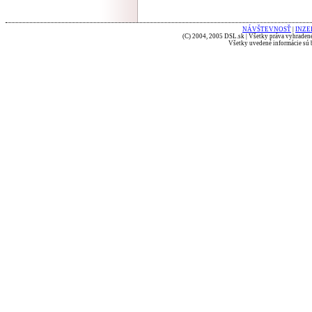
NÁVŠTEVNOSŤ
|
INZE
(C) 2004, 2005 DSL.sk | Všetky práva vyhradené
Všetky uvedené informácie sú b