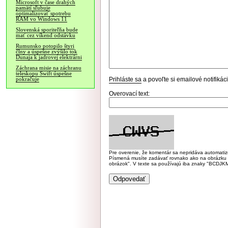
Microsoft v čase drahých
pamätí sľubuje
optimalizovať spotrebu
RAM vo Windows 11
Slovenská sporiteľňa bude
mať cez víkend odstávku
Rumunsko potopilo štyri
člny a úspešne zvýšilo tok
Dunaja k jadrovej elektrárni
Záchrana misie na záchranu
teleskopu Swift úspešne
Prihláste sa
a povoľte si emailové notifiká
pokračuje
Overovací text:
Pre overenie, že komentár sa nepridáva automatizov
Písmená musíte zadávať rovnako ako na obrázku veľk
obrázok". V texte sa používajú iba znaky "BC