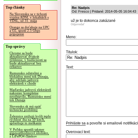
Top články
Re: Nadpis
Od: Fresco | Pridané: 2014-05-05 16:04:43
Na Slovensku sa v tichosti
vypína ADSL v lokalitách s
už je to dokonca zakázané
VDSL, už 31. mája
Odpovedať
Orange sa doťahuje na UPC
a O2, spustí 2.5 Gbps
pripojenie
Meno:
Top správy
Titulok:
Chrome sa bude
aktualizovať dvakrát
týždenne, v budúcnosti sa
bude aktualizovať bez
reštartov
Text:
Rumunsko odstrelmi a
blokádou mení tok Dunaja,
aby udržalo jadrovú
elektráreň v chode
Maďarsko jadrovú elektráreň
nakoniec kompletne
neodstavilo, Rumunsko mení
tok Dunaja
Slovensko.sk má opäť
technické problémy
Železnice znižujú kvôli teplu
rýchlosť iba na 50 km/h,
Prihláste sa
a povoľte si emailové notifiká
spôsobuje to meškanie
V Poľsku spustili takmer
Overovací text:
gigawatthodinové úložisko,
z LiFePO4 článkov