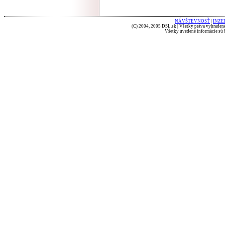
NÁVŠTEVNOSŤ
|
INZE
(C) 2004, 2005 DSL.sk | Všetky práva vyhradené
Všetky uvedené informácie sú b