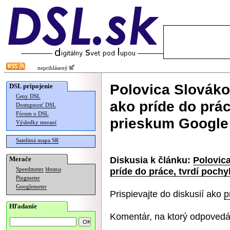
neprihlásený
Polovica Slovákov
DSL pripojenie
Ceny DSL
ako príde do prá
Dostupnosť DSL
Fórum o DSL
prieskum Google
Výsledky meraní
Satelitná mapa SR
Diskusia k článku:
Polovica
Merače
príde do práce, tvrdí poc
Speedmeter
Merania
Pingmeter
Googlemeter
Prispievajte do diskusií ako
p
Hľadanie
Komentár, na ktorý odpovedá