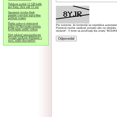
Telekom pridal 12 GB balík
pre Easy, chce zaň 12 eur
Spustená výroba flash
pamäte s novým najvyšším
počtom vrstiev
Ďalšia jadrová elektráreň
Pre overenie, že komentár sa nepridáva automatizov
južne od Slovenska musela
Písmená musíte zadávať rovnako ako na obrázku veľk
kvôli teplu znížiť výkon
obrázok". V texte sa používajú iba znaky "BC
Súd zakázal samojazdiacim
Google taxíkom dobíjanie v
noci, rušili obyvateľov