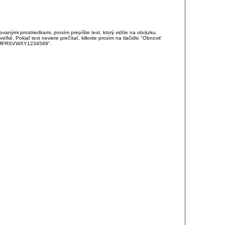
anými prostriedkami, prosím prepíšte text, ktorý vidíte na obrázku.
é. Pokiaľ text neviete prečítať, kliknite prosím na tlačidlo "Obnoviť
DJKMPRSVWXY1234589".