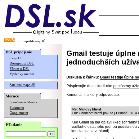
neprihlásený
Gmail testuje úplne
DSL pripojenie
Ceny DSL
jednoduchších užív
Dostupnosť DSL
Fórum o DSL
Výsledky meraní
Diskusia k článku:
Gmail testuje úplne n
Satelitná mapa SR
Prispievajte do diskusií ako
prihlásený užív
Komentár, na ktorý odpovedáte:
Merače
Speedmeter
Merania
Pingmeter
Re: Mailovy klient
Googlemeter
Od: Chodcom hrozí pokuta | Pridané: 2014-
Ked Gmail sa iba objavil (ked schranky 
Hľadanie
vsetkeho ostatneho jednou podstatno
konciac nastaveniami)