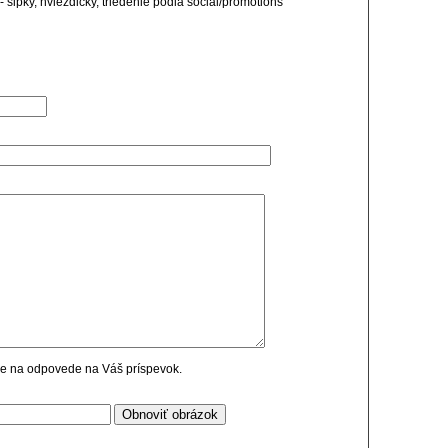
- sipky, hviezdicky, triedenie podla social/promotions
cie na odpovede na Váš príspevok.