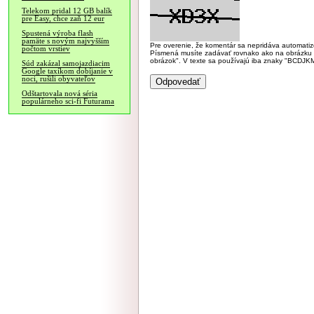
Telekom pridal 12 GB balík
pre Easy, chce zaň 12 eur
Spustená výroba flash
pamäte s novým najvyšším
Pre overenie, že komentár sa nepridáva automatizov
počtom vrstiev
Písmená musíte zadávať rovnako ako na obrázku veľk
obrázok". V texte sa používajú iba znaky "BC
Súd zakázal samojazdiacim
Google taxíkom dobíjanie v
noci, rušili obyvateľov
Odštartovala nová séria
populárneho sci-fi Futurama