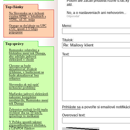
Potom ale zacali pridavat rozne s.rac.ky 
atd.
Top články
No, a o nastaveniach ani nehovorim...
Na Slovensku sa v tichosti
vypína ADSL v lokalitách s
Odpovedať
VDSL, už 31. mája
Meno:
Orange sa doťahuje na UPC
a O2, spustí 2.5 Gbps
pripojenie
Titulok:
Top správy
Rumunsko odstrelmi a
blokádou mení tok Dunaja,
Text:
aby udržalo jadrovú
elektráreň v chode
Chrome sa bude
aktualizovať dvakrát
týždenne, v budúcnosti sa
bude aktualizovať bez
reštartov
Slovensko.sk má opäť
technické problémy
Maďarsko jadrovú elektráreň
nakoniec kompletne
neodstavilo, Rumunsko mení
tok Dunaja
Prihláste sa
a povoľte si emailové notifiká
Železnice znižujú kvôli teplu
rýchlosť iba na 50 km/h,
Overovací text:
spôsobuje to meškanie
V Poľsku spustili takmer
gigawatthodinové úložisko,
z LiFePO4 článkov