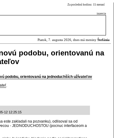
Za poslednú hodinu: 15 meraní
inzercia
Piatok, 7. augusta 2026, dnes má meniny
Štefánia
 novú podobu, orientovanú na
ateľov
ovú podobu, orientovanú na jednoduchších užívateľov
ateľ
.
05-12 12:25:15
sa este zakladali na pozvanku), odlisoval sa od
u vecou - JEDNODUCHOSTOU (pocnuc interfaceom a