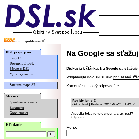
neprihlásený
Na Google sa sťažuj
DSL pripojenie
Ceny DSL
Dostupnosť DSL
Diskusia k článku:
Na Google sa sťažuje 
Fórum o DSL
Výsledky meraní
Prispievajte do diskusií ako
prihlásený užív
Satelitná mapa SR
Komentár, na ktorý odpovedáte:
Merače
Re: Ide len o €
Speedmeter
Merania
Od: sdasd | Pridané: 2014-05-24 01:42:54
Pingmeter
Googlemeter
A podla teba je to uzitocna zrucnost?
Odpovedať
Hľadanie
Meno: