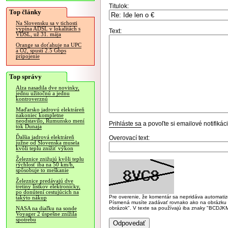
Titulok:
Top články
Na Slovensku sa v tichosti
vypína ADSL v lokalitách s
Text:
VDSL, už 31. mája
Orange sa doťahuje na UPC
a O2, spustí 2.5 Gbps
pripojenie
Top správy
Alza nasadila dve novinky,
jednu užitočnú a jednu
kontroverznú
Maďarsko jadrovú elektráreň
nakoniec kompletne
neodstavilo, Rumunsko mení
Prihláste sa
a povoľte si emailové notifiká
tok Dunaja
Ďalšia jadrová elektráreň
Overovací text:
južne od Slovenska musela
kvôli teplu znížiť výkon
Železnice znižujú kvôli teplu
rýchlosť iba na 50 km/h,
spôsobuje to meškanie
Železnice predávajú dve
tretiny lístkov elektronicky,
po donútení cestujúcich na
Pre overenie, že komentár sa nepridáva automatizov
takýto nákup
Písmená musíte zadávať rovnako ako na obrázku veľk
obrázok". V texte sa používajú iba znaky "BC
NASA na diaľku na sonde
Voyager 2 úspešne znížila
spotrebu