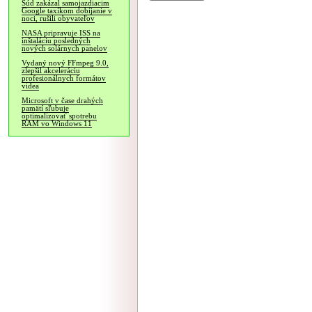
Súd zakázal samojazdiacim
Google taxíkom dobíjanie v
noci, rušili obyvateľov
NASA pripravuje ISS na
inštaláciu posledných
nových solárnych panelov
Vydaný nový FFmpeg 9.0,
zlepšil akceleráciu
profesionálnych formátov
videa
Microsoft v čase drahých
pamätí sľubuje
optimalizovať spotrebu
RAM vo Windows 11