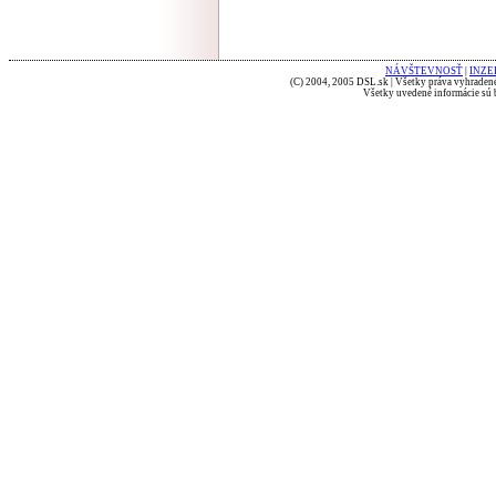
NÁVŠTEVNOSŤ
|
INZE
(C) 2004, 2005 DSL.sk | Všetky práva vyhradené
Všetky uvedené informácie sú b