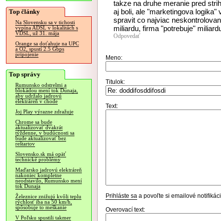
takze na druhe meranie pred stri
aj boli, ale "marketingova logika"
Top články
spravit co najviac neskontrolovane
Na Slovensku sa v tichosti
miliardu, firma "potrebuje" miliar
vypína ADSL v lokalitách s
VDSL, už 31. mája
Odpovedať
Orange sa doťahuje na UPC
a O2, spustí 2.5 Gbps
pripojenie
Meno:
Top správy
Titulok:
Rumunsko odstrelmi a
blokádou mení tok Dunaja,
aby udržalo jadrovú
elektráreň v chode
Text:
Joj Play výrazne zdražuje
Chrome sa bude
aktualizovať dvakrát
týždenne, v budúcnosti sa
bude aktualizovať bez
reštartov
Slovensko.sk má opäť
technické problémy
Maďarsko jadrovú elektráreň
nakoniec kompletne
neodstavilo, Rumunsko mení
tok Dunaja
Prihláste sa
a povoľte si emailové notifiká
Železnice znižujú kvôli teplu
rýchlosť iba na 50 km/h,
spôsobuje to meškanie
Overovací text:
V Poľsku spustili takmer