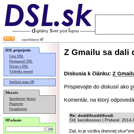
neprihlásený
Z Gmailu sa dali 
DSL pripojenie
Ceny DSL
Dostupnosť DSL
Fórum o DSL
Výsledky meraní
Diskusia k článku:
Z Gmailu
Satelitná mapa SR
Prispievajte do diskusií ako
p
Merače
Komentár, na ktorý odpovedá
Speedmeter
Merania
Pingmeter
Googlemeter
Re: doddifosddifosdi
Hľadanie
Od: karolkooooo | Pridané: 2014-
Zial, to je vizitka dnesnej skur*en