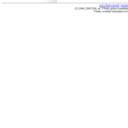
NÁVŠTEVNOSŤ
|
INZE
(C) 2004, 2005 DSL.sk | Všetky práva vyhradené
Všetky uvedené informácie sú b