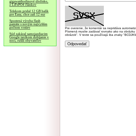
gigawatthodinové úložisko,
z LiFePO4 článkov
Telekom pridal 12 GB balík
pre Easy, chce zaň 12 eur
Spustená výroba flash
pamäte s novým najvyšším
počtom vrstiev
Pre overenie, že komentár sa nepridáva automatizov
Písmená musíte zadávať rovnako ako na obrázku veľk
Súd zakázal samojazdiacim
obrázok". V texte sa používajú iba znaky "BC
Google taxíkom dobíjanie v
noci, rušili obyvateľov