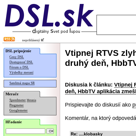
neprihlásený
Vtipnej RTVS zly
DSL pripojenie
Ceny DSL
druhý deň, HbbT
Dostupnosť DSL
Fórum o DSL
Výsledky meraní
Satelitná mapa SR
Diskusia k článku:
Vtipnej
deň, HbbTV aplikácia zmeš
Merače
Speedmeter
Merania
Prispievajte do diskusií ako
p
Pingmeter
Googlemeter
Komentár, na ktorý odpovedá
Hľadanie
Re: ....klobasky