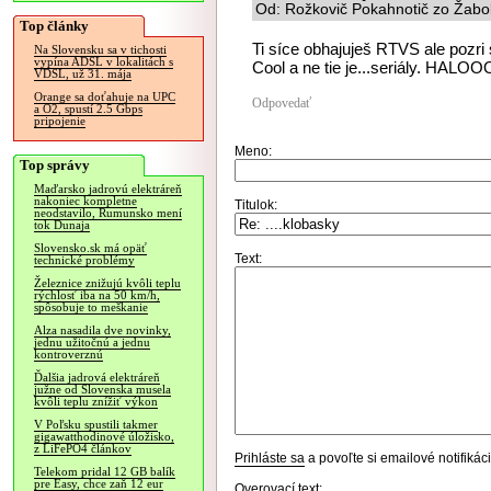
Od: Rožkovič Pokahnotič zo Žabok
Top články
Ti síce obhajuješ RTVS ale pozri 
Na Slovensku sa v tichosti
vypína ADSL v lokalitách s
Cool a ne tie je...seriály. HALO
VDSL, už 31. mája
Orange sa doťahuje na UPC
Odpovedať
a O2, spustí 2.5 Gbps
pripojenie
Meno:
Top správy
Maďarsko jadrovú elektráreň
nakoniec kompletne
Titulok:
neodstavilo, Rumunsko mení
tok Dunaja
Slovensko.sk má opäť
Text:
technické problémy
Železnice znižujú kvôli teplu
rýchlosť iba na 50 km/h,
spôsobuje to meškanie
Alza nasadila dve novinky,
jednu užitočnú a jednu
kontroverznú
Ďalšia jadrová elektráreň
južne od Slovenska musela
kvôli teplu znížiť výkon
V Poľsku spustili takmer
gigawatthodinové úložisko,
z LiFePO4 článkov
Prihláste sa
a povoľte si emailové notifiká
Telekom pridal 12 GB balík
pre Easy, chce zaň 12 eur
Overovací text: