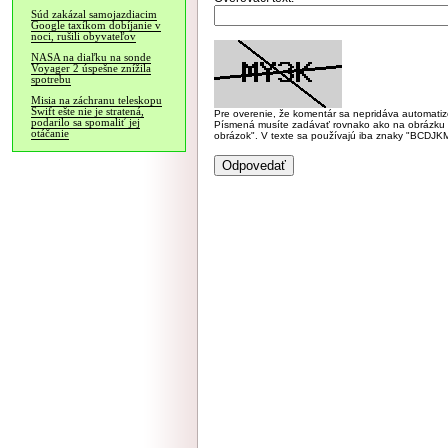
Súd zakázal samojazdiacim
Google taxíkom dobíjanie v
noci, rušili obyvateľov
NASA na diaľku na sonde
Voyager 2 úspešne znížila
spotrebu
Misia na záchranu teleskopu
Swift ešte nie je stratená,
Pre overenie, že komentár sa nepridáva automatizov
podarilo sa spomaliť jej
Písmená musíte zadávať rovnako ako na obrázku veľk
otáčanie
obrázok". V texte sa používajú iba znaky "BC