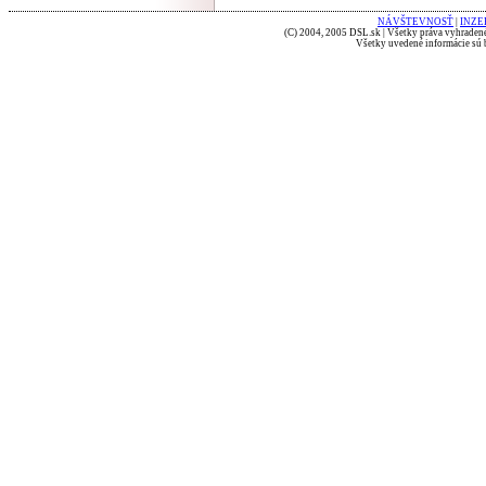
NÁVŠTEVNOSŤ
|
INZE
(C) 2004, 2005 DSL.sk | Všetky práva vyhradené
Všetky uvedené informácie sú b