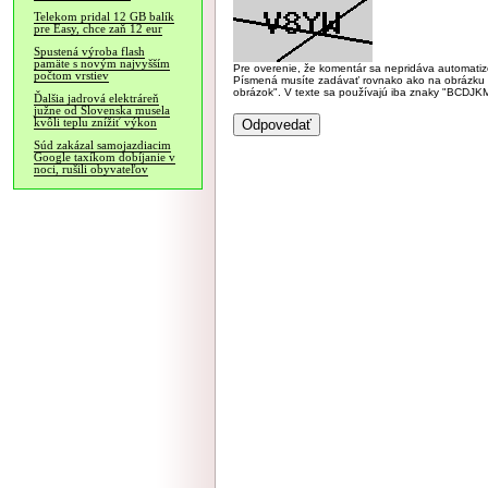
Telekom pridal 12 GB balík
pre Easy, chce zaň 12 eur
Spustená výroba flash
pamäte s novým najvyšším
Pre overenie, že komentár sa nepridáva automatizov
počtom vrstiev
Písmená musíte zadávať rovnako ako na obrázku veľk
obrázok". V texte sa používajú iba znaky "BC
Ďalšia jadrová elektráreň
južne od Slovenska musela
kvôli teplu znížiť výkon
Súd zakázal samojazdiacim
Google taxíkom dobíjanie v
noci, rušili obyvateľov