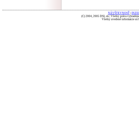
NÁVŠTEVNOSŤ
|
INZE
(C) 2004, 2005 DSL.sk | Všetky práva vyhradené
Všetky uvedené informácie sú b