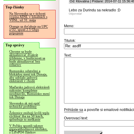
Od: Klovatina | Pridané: 2014-07-11 15:36:4
Top články
Lebo za Durindu sa nekradlo :D
Na Slovensku sa v tichosti
Odpovedať
vypína ADSL v lokalitách s
VDSL, už 31. mája
Meno:
Orange sa doťahuje na UPC
a O2, spustí 2.5 Gbps
pripojenie
Titulok:
Top správy
Chrome sa bude
aktualizovať dvakrát
Text:
týždenne, v budúcnosti sa
bude aktualizovať bez
reštartov
Rumunsko odstrelmi a
blokádou mení tok Dunaja,
aby udržalo jadrovú
elektráreň v chode
Maďarsko jadrovú elektráreň
nakoniec kompletne
neodstavilo, Rumunsko mení
tok Dunaja
Slovensko.sk má opäť
technické problémy
Prihláste sa
a povoľte si emailové notifiká
Železnice znižujú kvôli teplu
rýchlosť iba na 50 km/h,
Overovací text:
spôsobuje to meškanie
V Poľsku spustili takmer
gigawatthodinové úložisko,
z LiFePO4 článkov