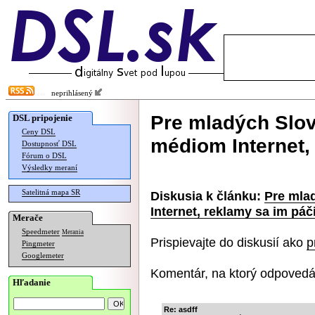
neprihlásený
Pre mladých Slov
DSL pripojenie
Ceny DSL
médiom Internet,
Dostupnosť DSL
Fórum o DSL
Výsledky meraní
Satelitná mapa SR
Diskusia k článku:
Pre mla
Internet, reklamy sa im páč
Merače
Speedmeter
Merania
Prispievajte do diskusií ako
p
Pingmeter
Googlemeter
Komentár, na ktorý odpovedá
Hľadanie
Re: asdff