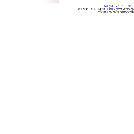
NÁVŠTEVNOSŤ
|
INZE
(C) 2004, 2005 DSL.sk | Všetky práva vyhradené
Všetky uvedené informácie sú b