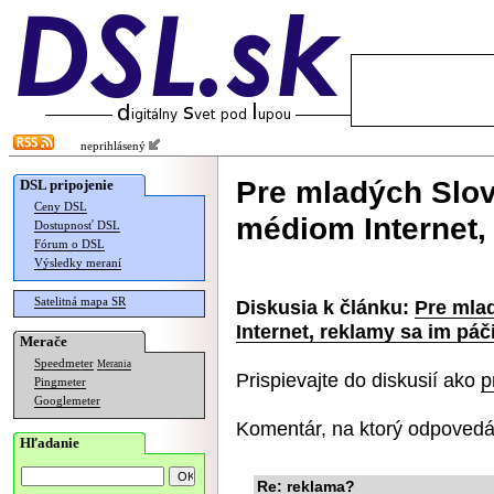
neprihlásený
Pre mladých Slov
DSL pripojenie
Ceny DSL
médiom Internet,
Dostupnosť DSL
Fórum o DSL
Výsledky meraní
Satelitná mapa SR
Diskusia k článku:
Pre mla
Internet, reklamy sa im páč
Merače
Speedmeter
Merania
Prispievajte do diskusií ako
p
Pingmeter
Googlemeter
Komentár, na ktorý odpovedá
Hľadanie
Re: reklama?