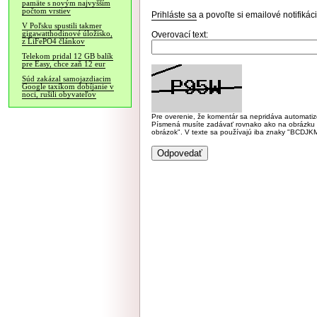
pamäte s novým najvyšším
počtom vrstiev
Prihláste sa
a povoľte si emailové notifiká
V Poľsku spustili takmer
gigawatthodinové úložisko,
Overovací text:
z LiFePO4 článkov
Telekom pridal 12 GB balík
pre Easy, chce zaň 12 eur
Súd zakázal samojazdiacim
Google taxíkom dobíjanie v
noci, rušili obyvateľov
Pre overenie, že komentár sa nepridáva automatizov
Písmená musíte zadávať rovnako ako na obrázku veľk
obrázok". V texte sa používajú iba znaky "BC