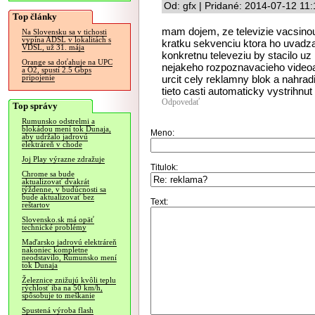
Od: gfx | Pridané: 2014-07-12 11
Top články
mam dojem, ze televizie vacsino
Na Slovensku sa v tichosti
vypína ADSL v lokalitách s
kratku sekvenciu ktora ho uvadza 
VDSL, už 31. mája
konkretnu televeziu by stacilo 
Orange sa doťahuje na UPC
nejakeho rozpoznavacieho videoa
a O2, spustí 2.5 Gbps
urcit cely reklamny blok a nahrad
pripojenie
tieto casti automaticky vystrihnut
Odpovedať
Top správy
Rumunsko odstrelmi a
blokádou mení tok Dunaja,
Meno:
aby udržalo jadrovú
elektráreň v chode
Joj Play výrazne zdražuje
Titulok:
Chrome sa bude
aktualizovať dvakrát
týždenne, v budúcnosti sa
bude aktualizovať bez
Text:
reštartov
Slovensko.sk má opäť
technické problémy
Maďarsko jadrovú elektráreň
nakoniec kompletne
neodstavilo, Rumunsko mení
tok Dunaja
Železnice znižujú kvôli teplu
rýchlosť iba na 50 km/h,
spôsobuje to meškanie
Spustená výroba flash