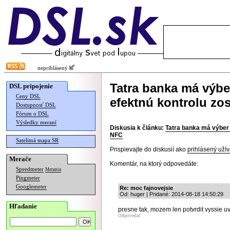
neprihlásený
Tatra banka má výb
DSL pripojenie
Ceny DSL
efektnú kontrolu z
Dostupnosť DSL
Fórum o DSL
Výsledky meraní
Diskusia k článku:
Tatra banka má výber
NFC
Satelitná mapa SR
Prispievajte do diskusií ako
prihlásený užív
Merače
Komentár, na ktorý odpovedáte:
Speedmeter
Merania
Pingmeter
Googlemeter
Re: moc fajnovejsie
Od: huger | Pridané: 2014-08-18 14:50:29
Hľadanie
presne tak, mozem len potvrdit vyssie uv
Odpovedať