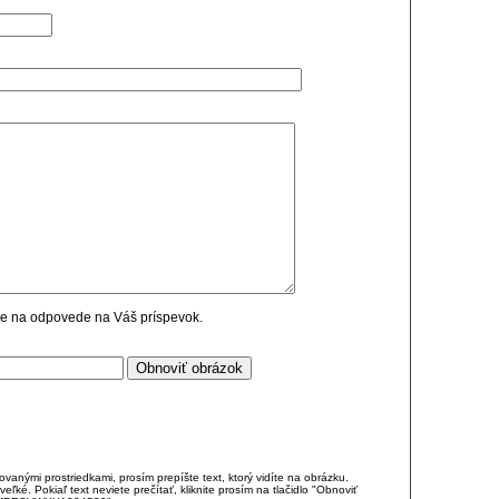
cie na odpovede na Váš príspevok.
anými prostriedkami, prosím prepíšte text, ktorý vidíte na obrázku.
é. Pokiaľ text neviete prečítať, kliknite prosím na tlačidlo "Obnoviť