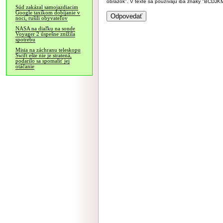
obrázok". V texte sa používajú iba znaky "BC
Súd zakázal samojazdiacim
Google taxíkom dobíjanie v
noci, rušili obyvateľov
NASA na diaľku na sonde
Voyager 2 úspešne znížila
spotrebu
Misia na záchranu teleskopu
Swift ešte nie je stratená,
podarilo sa spomaliť jej
otáčanie