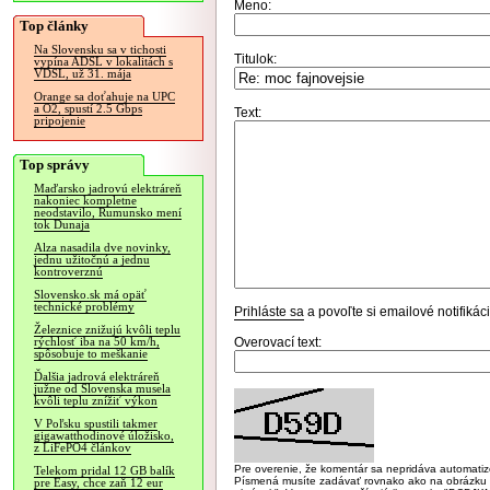
Meno:
Top články
Na Slovensku sa v tichosti
Titulok:
vypína ADSL v lokalitách s
VDSL, už 31. mája
Orange sa doťahuje na UPC
a O2, spustí 2.5 Gbps
Text:
pripojenie
Top správy
Maďarsko jadrovú elektráreň
nakoniec kompletne
neodstavilo, Rumunsko mení
tok Dunaja
Alza nasadila dve novinky,
jednu užitočnú a jednu
kontroverznú
Slovensko.sk má opäť
technické problémy
Prihláste sa
a povoľte si emailové notifiká
Železnice znižujú kvôli teplu
Overovací text:
rýchlosť iba na 50 km/h,
spôsobuje to meškanie
Ďalšia jadrová elektráreň
južne od Slovenska musela
kvôli teplu znížiť výkon
V Poľsku spustili takmer
gigawatthodinové úložisko,
z LiFePO4 článkov
Pre overenie, že komentár sa nepridáva automatizov
Telekom pridal 12 GB balík
Písmená musíte zadávať rovnako ako na obrázku veľk
pre Easy, chce zaň 12 eur