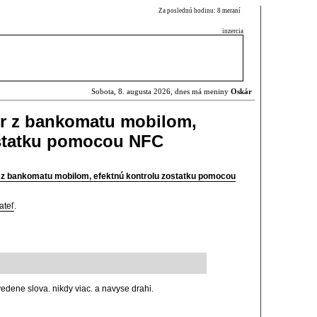
Za poslednú hodinu: 8 meraní
inzercia
Sobota, 8. augusta 2026, dnes má meniny
Oskár
er z bankomatu mobilom,
ostatku pomocou NFC
 z bankomatu mobilom, efektnú kontrolu zostatku pomocou
ateľ
.
edene slova. nikdy viac. a navyse drahi.