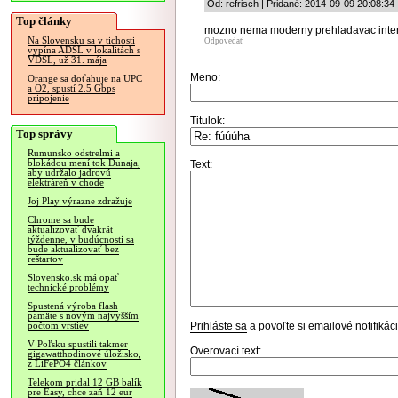
Od: refrisch | Pridané: 2014-09-09 20:08:34
Top články
mozno nema moderny prehladavac inter
Na Slovensku sa v tichosti
Odpovedať
vypína ADSL v lokalitách s
VDSL, už 31. mája
Meno:
Orange sa doťahuje na UPC
a O2, spustí 2.5 Gbps
pripojenie
Titulok:
Top správy
Rumunsko odstrelmi a
blokádou mení tok Dunaja,
Text:
aby udržalo jadrovú
elektráreň v chode
Joj Play výrazne zdražuje
Chrome sa bude
aktualizovať dvakrát
týždenne, v budúcnosti sa
bude aktualizovať bez
reštartov
Slovensko.sk má opäť
technické problémy
Spustená výroba flash
pamäte s novým najvyšším
Prihláste sa
a povoľte si emailové notifiká
počtom vrstiev
V Poľsku spustili takmer
Overovací text:
gigawatthodinové úložisko,
z LiFePO4 článkov
Telekom pridal 12 GB balík
pre Easy, chce zaň 12 eur