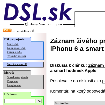
neprihlásený
Záznam živého pr
DSL pripojenie
Ceny DSL
iPhonu 6 a smart
Dostupnosť DSL
Fórum o DSL
Výsledky meraní
Satelitná mapa SR
Diskusia k článku:
Záznam 
a smart hodiniek Apple
Merače
Speedmeter
Merania
Prispievajte do diskusií ako
p
Pingmeter
Googlemeter
Komentár, na ktorý odpovedá
Hľadanie
Re: fúúúha