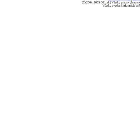
(C) 2004, 2005 DSL.sk | Všetky práva vyhradené
Všetky uvedené informácie sú b