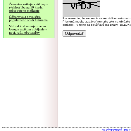
Železnice znižujú kvôli teplu
rýchlosť iba na 50 km/h,
spôsobuje to meškanie
Odštartovala nová séria
Pre overenie, že komentár sa nepridáva automatizov
populárneho sci-fi Futurama
Písmená musíte zadávať rovnako ako na obrázku veľk
obrázok". V texte sa používajú iba znaky "BC
Súd zakázal samojazdiacim
Google taxíkom dobíjanie v
noci, rušili obyvateľov
NÁVŠTEVNOSŤ
|
INZE