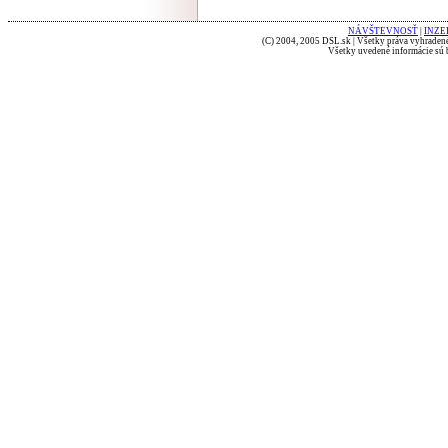
NÁVŠTEVNOSŤ
|
INZE
(C) 2004, 2005 DSL.sk | Všetky práva vyhradené
Všetky uvedené informácie sú b