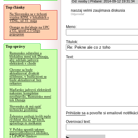
Od: nooby | Pridané: 2014-09-12 19:31:34
Top články
naozaj velmi zaujimava diskusia
Na Slovensku sa v tichosti
Odpovedať
vypína ADSL v lokalitách s
VDSL, už 31. mája
Meno:
Orange sa doťahuje na UPC
a O2, spustí 2.5 Gbps
pripojenie
Titulok:
Top správy
Rumunsko odstrelmi a
blokádou mení tok Dunaja,
Text:
aby udržalo jadrovú
elektráreň v chode
Chrome sa bude
aktualizovať dvakrát
týždenne, v budúcnosti sa
bude aktualizovať bez
reštartov
Maďarsko jadrovú elektráreň
nakoniec kompletne
neodstavilo, Rumunsko mení
tok Dunaja
Slovensko.sk má opäť
technické problémy
Prihláste sa
a povoľte si emailové notifiká
Železnice znižujú kvôli teplu
rýchlosť iba na 50 km/h,
Overovací text:
spôsobuje to meškanie
V Poľsku spustili takmer
gigawatthodinové úložisko,
z LiFePO4 článkov