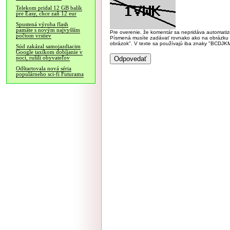
Telekom pridal 12 GB balík
pre Easy, chce zaň 12 eur
Spustená výroba flash
pamäte s novým najvyšším
Pre overenie, že komentár sa nepridáva automatizov
počtom vrstiev
Písmená musíte zadávať rovnako ako na obrázku veľk
obrázok". V texte sa používajú iba znaky "BC
Súd zakázal samojazdiacim
Google taxíkom dobíjanie v
noci, rušili obyvateľov
Odštartovala nová séria
populárneho sci-fi Futurama