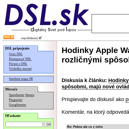
neprihlásený
Hodinky Apple Wa
DSL pripojenie
Ceny DSL
rozličnými spôso
Dostupnosť DSL
Fórum o DSL
Výsledky meraní
Satelitná mapa SR
Diskusia k článku:
Hodinky
spôsobmi, majú nové ovlá
Merače
Speedmeter
Merania
Prispievajte do diskusií ako
p
Pingmeter
Googlemeter
Komentár, na ktorý odpovedá
Hľadanie
Re: Pekne ale co z toho