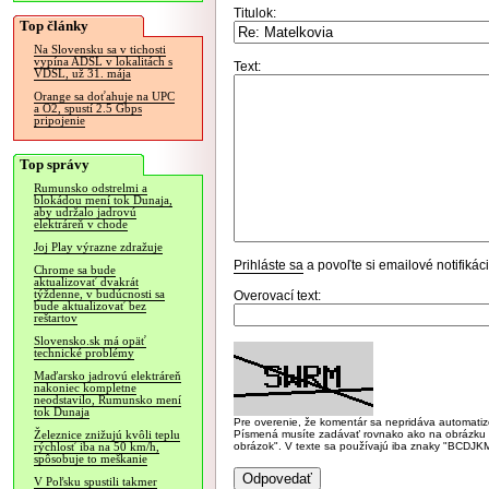
Titulok:
Top články
Na Slovensku sa v tichosti
vypína ADSL v lokalitách s
Text:
VDSL, už 31. mája
Orange sa doťahuje na UPC
a O2, spustí 2.5 Gbps
pripojenie
Top správy
Rumunsko odstrelmi a
blokádou mení tok Dunaja,
aby udržalo jadrovú
elektráreň v chode
Joj Play výrazne zdražuje
Prihláste sa
a povoľte si emailové notifiká
Chrome sa bude
aktualizovať dvakrát
týždenne, v budúcnosti sa
Overovací text:
bude aktualizovať bez
reštartov
Slovensko.sk má opäť
technické problémy
Maďarsko jadrovú elektráreň
nakoniec kompletne
neodstavilo, Rumunsko mení
tok Dunaja
Pre overenie, že komentár sa nepridáva automatizov
Písmená musíte zadávať rovnako ako na obrázku veľk
Železnice znižujú kvôli teplu
obrázok". V texte sa používajú iba znaky "BC
rýchlosť iba na 50 km/h,
spôsobuje to meškanie
V Poľsku spustili takmer