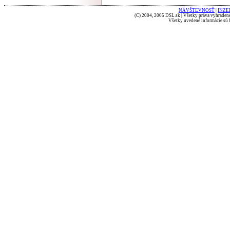
NÁVŠTEVNOSŤ
|
INZE
(C) 2004, 2005 DSL.sk | Všetky práva vyhradené
Všetky uvedené informácie sú b