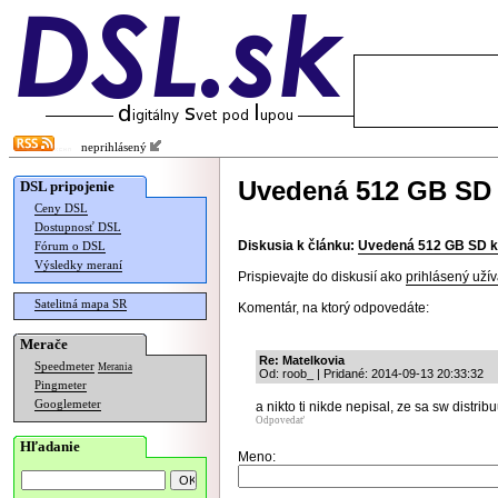
neprihlásený
Uvedená 512 GB SD 
DSL pripojenie
Ceny DSL
Dostupnosť DSL
Diskusia k článku:
Uvedená 512 GB SD k
Fórum o DSL
Výsledky meraní
Prispievajte do diskusií ako
prihlásený užív
Satelitná mapa SR
Komentár, na ktorý odpovedáte:
Merače
Re: Matelkovia
Speedmeter
Merania
Od: roob_ | Pridané: 2014-09-13 20:33:32
Pingmeter
Googlemeter
a nikto ti nikde nepisal, ze sa sw distribu
Odpovedať
Hľadanie
Meno: