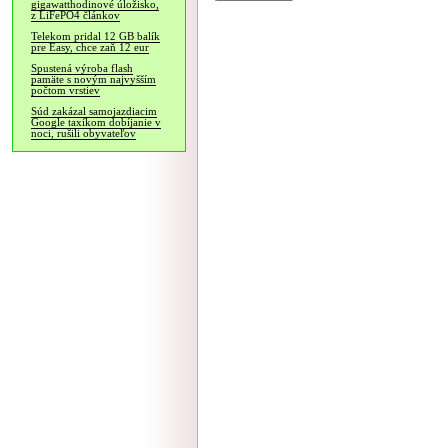
gigawatthodinové úložisko,
z LiFePO4 článkov
Telekom pridal 12 GB balík
pre Easy, chce zaň 12 eur
Spustená výroba flash
pamäte s novým najvyšším
počtom vrstiev
Súd zakázal samojazdiacim
Google taxíkom dobíjanie v
noci, rušili obyvateľov