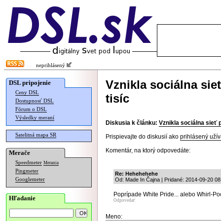
neprihlásený
Vznikla sociálna si
DSL pripojenie
Ceny DSL
tisíc
Dostupnosť DSL
Fórum o DSL
Výsledky meraní
Diskusia k článku:
Vznikla sociálna sieť 
Satelitná mapa SR
Prispievajte do diskusií ako
prihlásený užív
Komentár, na ktorý odpovedáte:
Merače
Speedmeter
Merania
Pingmeter
Re: Hehehehehe
Googlemeter
Od: Made In Čajna | Pridané: 2014-09-20 08
Poprípade White Pride... alebo Whirl-Po
Hľadanie
Odpovedať
Meno: