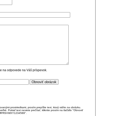
cie na odpovede na Váš príspevok.
anými prostriedkami, prosím prepíšte text, ktorý vidíte na obrázku.
é. Pokiaľ text neviete prečítať, kliknite prosím na tlačidlo "Obnoviť
DJKMPRSVWXY1234589".