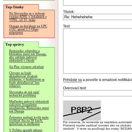
Top články
Titulok:
Na Slovensku sa v tichosti
vypína ADSL v lokalitách s
VDSL, už 31. mája
Text:
Orange sa doťahuje na UPC
a O2, spustí 2.5 Gbps
pripojenie
Top správy
Rumunsko odstrelmi a
blokádou mení tok Dunaja,
aby udržalo jadrovú
elektráreň v chode
Joj Play výrazne zdražuje
Chrome sa bude
aktualizovať dvakrát
týždenne, v budúcnosti sa
Prihláste sa
a povoľte si emailové notifiká
bude aktualizovať bez
reštartov
Overovací text:
Slovensko.sk má opäť
technické problémy
Maďarsko jadrovú elektráreň
nakoniec kompletne
neodstavilo, Rumunsko mení
tok Dunaja
Železnice znižujú kvôli teplu
rýchlosť iba na 50 km/h,
Pre overenie, že komentár sa nepridáva automatizov
spôsobuje to meškanie
Písmená musíte zadávať rovnako ako na obrázku veľk
obrázok". V texte sa používajú iba znaky "BC
V Poľsku spustili takmer