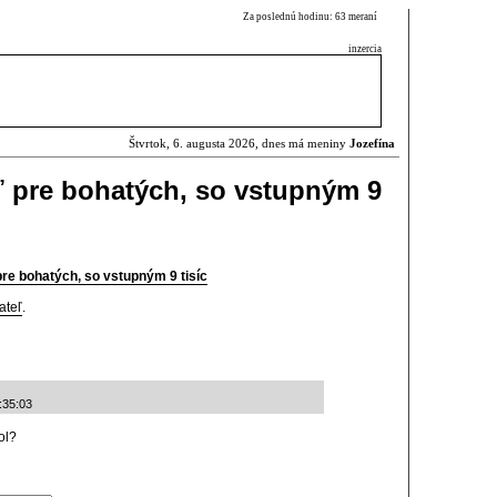
Za poslednú hodinu: 63 meraní
inzercia
Štvrtok, 6. augusta 2026, dnes má meniny
Jozefína
eť pre bohatých, so vstupným 9
pre bohatých, so vstupným 9 tisíc
ateľ
.
:35:03
ol?