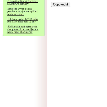
gigawatthodinové úložisko,
z LiFePO4 článkov
Spustená výroba flash
pamäte s novým najvyšším
počtom vrstiev
Telekom pridal 12 GB balík
pre Easy, chce zaň 12 eur
Súd zakázal samojazdiacim
Google taxíkom dobíjanie v
noci, rušili obyvateľov