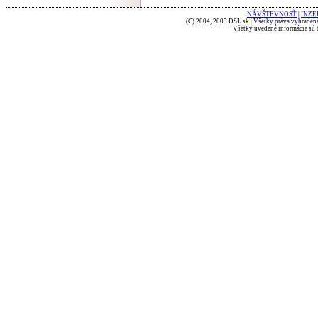
NÁVŠTEVNOSŤ
|
INZE
(C) 2004, 2005 DSL.sk | Všetky práva vyhradené
Všetky uvedené informácie sú b