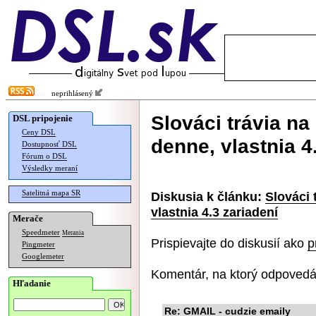
neprihlásený
Slováci trávia na
DSL pripojenie
Ceny DSL
denne, vlastnia 4
Dostupnosť DSL
Fórum o DSL
Výsledky meraní
Satelitná mapa SR
Diskusia k článku:
Slováci 
vlastnia 4.3 zariadení
Merače
Speedmeter
Merania
Prispievajte do diskusií ako
p
Pingmeter
Googlemeter
Komentár, na ktorý odpovedá
Hľadanie
Re: GMAIL - cudzie emaily