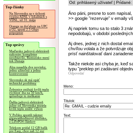
Od: prihlásený užívateľ | Pridané
Top články
Áno páni, presne to som napísal,
Na Slovensku sa v tichosti
vypína ADSL v lokalitách s
>> google "rezervuje" v emaily v
VDSL, už 31. mája
Orange sa doťahuje na UPC
Aj napriek tomu sa to stalo 3 zn
a O2, spustí 2.5 Gbps
nepodobajú, v období posledných
pripojenie
Aj dnes, jednej z nich dostal emai
Top správy
chvíľou volala a že potvrdzuje o
Maďarsko jadrovú elektráreň
prísť nainštalovať daní zariadenie
nakoniec kompletne
neodstavilo, Rumunsko mení
tok Dunaja
Takže niekde asi chyba je, keď sa
Alza nasadila dve novinky,
typu "preklep pri zadávaní obje
jednu užitočnú a jednu
Odpovedať
kontroverznú
Slovensko.sk má opäť
technické problémy
Meno:
Železnice znižujú kvôli teplu
rýchlosť iba na 50 km/h,
spôsobuje to meškanie
Titulok:
Ďalšia jadrová elektráreň
južne od Slovenska musela
kvôli teplu znížiť výkon
V Poľsku spustili takmer
Text:
gigawatthodinové úložisko,
z LiFePO4 článkov
Telekom pridal 12 GB balík
pre Easy, chce zaň 12 eur