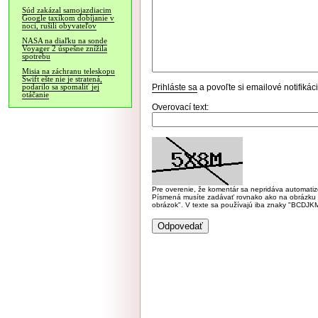
Súd zakázal samojazdiacim
Google taxíkom dobíjanie v
noci, rušili obyvateľov
NASA na diaľku na sonde
Voyager 2 úspešne znížila
spotrebu
Misia na záchranu teleskopu
Swift ešte nie je stratená,
Prihláste sa
a povoľte si emailové notifiká
podarilo sa spomaliť jej
otáčanie
Overovací text:
Pre overenie, že komentár sa nepridáva automatizov
Písmená musíte zadávať rovnako ako na obrázku veľk
obrázok". V texte sa používajú iba znaky "BC