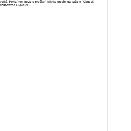
é. Pokiaľ text neviete prečítať, kliknite prosím na tlačidlo "Obnoviť
DJKMPRSVWXY1234589".