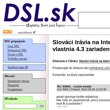
neprihlásený
Slováci trávia na In
DSL pripojenie
Ceny DSL
vlastnia 4.3 zariaden
Dostupnosť DSL
Fórum o DSL
Výsledky meraní
Diskusia k článku:
Slováci trávia na Inte
Satelitná mapa SR
Prispievajte do diskusií ako
prihlásený užív
Komentár, na ktorý odpovedáte:
Merače
Speedmeter
Merania
Pingmeter
Re: GMAIL - cudzie emaily
Googlemeter
Od: RIKK | Pridané: 2014-09-25 12:03:38
gmail ignoruje bodky odjakziva.
Hľadanie
btw cisto zo zaujimavosti, preco pouziva
mail fb a podobne?
Odpovedať