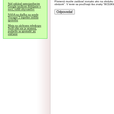
Písmená musíte zadávať rovnako ako na obrázku veľk
Súd zakázal samojazdiacim
obrázok". V texte sa používajú iba znaky "BC
Google taxíkom dobíjanie v
noci, rušili obyvateľov
NASA na diaľku na sonde
Voyager 2 úspešne znížila
spotrebu
Misia na záchranu teleskopu
Swift ešte nie je stratená,
podarilo sa spomaliť jej
otáčanie