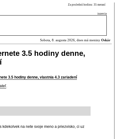
Za poslednú hodinu: 35 meraní
inzercia
Sobota, 8. augusta 2026, dnes má meniny
Oskár
ternete 3.5 hodiny denne,
í
rnete 3.5 hodiny denne, vlastnia 4.3 zariadení
ateľ
.
s kdekolvek na nete svoje meno a priezvisko, ci uz