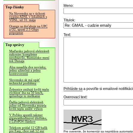
Meno:
Top články
Na Slovensku sa v tichosti
vypína ADSL v lokalitách s
Titulok:
VDSL, už 31. mája
Orange sa doťahuje na UPC
a O2, spustí 2.5 Gbps
pripojenie
Text:
Top správy
Maďarsko jadrovú elektráreň
nakoniec kompletne
neodstavilo, Rumunsko mení
tok Dunaja
Alza nasadila dve novinky,
jednu užitočnú a jednu
kontroverznú
Slovensko.sk má opäť
technické problémy
Prihláste sa
a povoľte si emailové notifiká
Železnice znižujú kvôli teplu
rýchlosť iba na 50 km/h,
spôsobuje to meškanie
Overovací text:
Ďalšia jadrová elektráreň
južne od Slovenska musela
kvôli teplu znížiť výkon
V Poľsku spustili takmer
gigawatthodinové úložisko,
z LiFePO4 článkov
Telekom pridal 12 GB balík
pre Easy, chce zaň 12 eur
Pre overenie, že komentár sa nepridáva automatizov