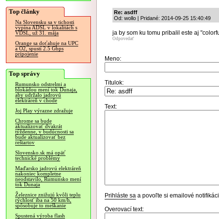
Top články
Re: asdff
Od: wollo | Pridané: 2014-09-25 15:40:49
Na Slovensku sa v tichosti
vypína ADSL v lokalitách s
ja by som ku tomu pribalil este aj "colorf
VDSL, už 31. mája
Odpovedať
Orange sa doťahuje na UPC
a O2, spustí 2.5 Gbps
pripojenie
Meno:
Top správy
Titulok:
Rumunsko odstrelmi a
blokádou mení tok Dunaja,
aby udržalo jadrovú
elektráreň v chode
Text:
Joj Play výrazne zdražuje
Chrome sa bude
aktualizovať dvakrát
týždenne, v budúcnosti sa
bude aktualizovať bez
reštartov
Slovensko.sk má opäť
technické problémy
Maďarsko jadrovú elektráreň
nakoniec kompletne
neodstavilo, Rumunsko mení
tok Dunaja
Železnice znižujú kvôli teplu
Prihláste sa
a povoľte si emailové notifiká
rýchlosť iba na 50 km/h,
spôsobuje to meškanie
Overovací text:
Spustená výroba flash