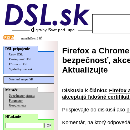
neprihlásený
Firefox a Chrome
DSL pripojenie
Ceny DSL
bezpečnosť, akcep
Dostupnosť DSL
Fórum o DSL
Aktualizujte
Výsledky meraní
Satelitná mapa SR
Diskusia k článku:
Firefox
Merače
akceptujú falošné certifikát
Speedmeter
Merania
Pingmeter
Googlemeter
Prispievajte do diskusií ako
p
Hľadanie
Komentár, na ktorý odpovedá