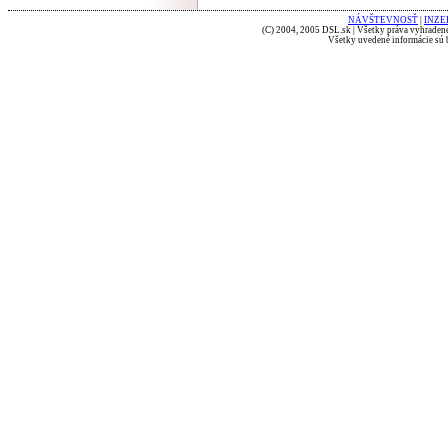
NÁVŠTEVNOSŤ
|
INZE
(C) 2004, 2005 DSL.sk | Všetky práva vyhradené
Všetky uvedené informácie sú b