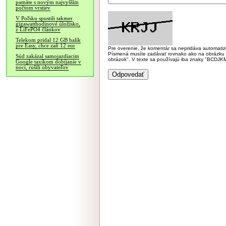
pamäte s novým najvyšším
počtom vrstiev
V Poľsku spustili takmer
gigawatthodinové úložisko,
z LiFePO4 článkov
Telekom pridal 12 GB balík
pre Easy, chce zaň 12 eur
Pre overenie, že komentár sa nepridáva automatizov
Písmená musíte zadávať rovnako ako na obrázku veľk
Súd zakázal samojazdiacim
obrázok". V texte sa používajú iba znaky "BC
Google taxíkom dobíjanie v
noci, rušili obyvateľov