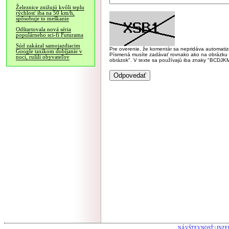
Železnice znižujú kvôli teplu
rýchlosť iba na 50 km/h,
spôsobuje to meškanie
Odštartovala nová séria
populárneho sci-fi Futurama
Súd zakázal samojazdiacim
Pre overenie, že komentár sa nepridáva automatizov
Google taxíkom dobíjanie v
Písmená musíte zadávať rovnako ako na obrázku veľk
noci, rušili obyvateľov
obrázok". V texte sa používajú iba znaky "BC
NÁVŠTEVNOSŤ
|
INZE