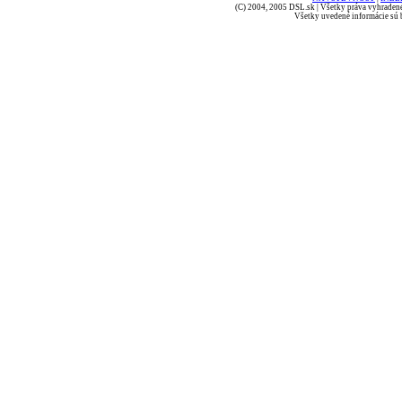
(C) 2004, 2005 DSL.sk | Všetky práva vyhradené
Všetky uvedené informácie sú b