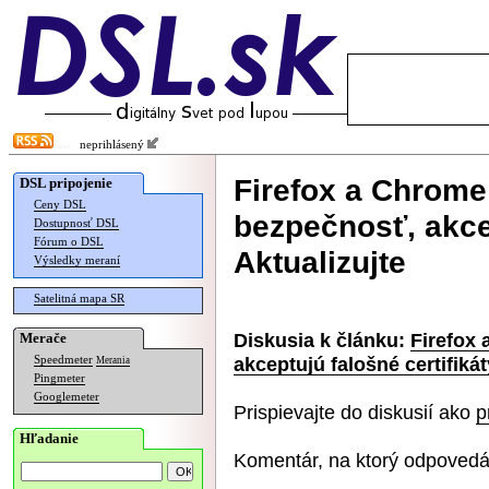
neprihlásený
Firefox a Chrome
DSL pripojenie
Ceny DSL
bezpečnosť, akcep
Dostupnosť DSL
Fórum o DSL
Aktualizujte
Výsledky meraní
Satelitná mapa SR
Diskusia k článku:
Firefox
Merače
akceptujú falošné certifikát
Speedmeter
Merania
Pingmeter
Googlemeter
Prispievajte do diskusií ako
p
Hľadanie
Komentár, na ktorý odpovedá