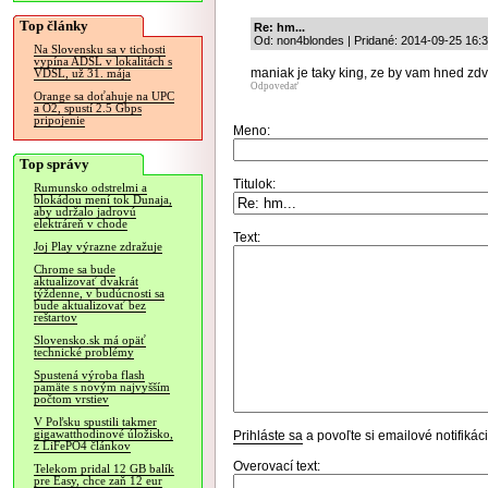
Top články
Re: hm...
Od: non4blondes | Pridané: 2014-09-25 16:
Na Slovensku sa v tichosti
vypína ADSL v lokalitách s
maniak je taky king, ze by vam hned zdvi
VDSL, už 31. mája
Odpovedať
Orange sa doťahuje na UPC
a O2, spustí 2.5 Gbps
pripojenie
Meno:
Top správy
Titulok:
Rumunsko odstrelmi a
blokádou mení tok Dunaja,
aby udržalo jadrovú
elektráreň v chode
Text:
Joj Play výrazne zdražuje
Chrome sa bude
aktualizovať dvakrát
týždenne, v budúcnosti sa
bude aktualizovať bez
reštartov
Slovensko.sk má opäť
technické problémy
Spustená výroba flash
pamäte s novým najvyšším
počtom vrstiev
V Poľsku spustili takmer
gigawatthodinové úložisko,
Prihláste sa
a povoľte si emailové notifiká
z LiFePO4 článkov
Overovací text:
Telekom pridal 12 GB balík
pre Easy, chce zaň 12 eur