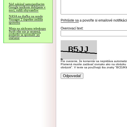
Súd zakázal samojazdiacim
Google taxíkom dobíjanie v
noci, rušili obyvateľov
NASA na diaľku na sonde
Voyager 2 úspešne znížila
Prihláste sa
a povoľte si emailové notifiká
spotrebu
Overovací text:
Misia na záchranu teleskopu
Swift ešte nie je stratená,
podarilo sa spomaliť jej
otáčanie
Pre overenie, že komentár sa nepridáva automatizov
Písmená musíte zadávať rovnako ako na obrázku veľk
obrázok". V texte sa používajú iba znaky "BC