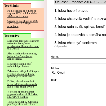
Od: cssr | Pridané: 2014-09-26 2
Top články
1. Iskra hovorí pravdu
Na Slovensku sa v tichosti
vypína ADSL v lokalitách s
VDSL, už 31. mája
2. Iskra chce veľa vedieť a pozna
Orange sa doťahuje na UPC
a O2, spustí 2.5 Gbps
3. Iskra rada cvičí, spieva, kreslí
pripojenie
4. Iskra je pracovitá a pomáha r
Top správy
Maďarsko jadrovú elektráreň
5. Iskra chce byť pionierom
nakoniec kompletne
neodstavilo, Rumunsko mení
Odpovedať
tok Dunaja
Alza nasadila dve novinky,
jednu užitočnú a jednu
Meno:
kontroverznú
Slovensko.sk má opäť
technické problémy
Titulok:
Železnice znižujú kvôli teplu
rýchlosť iba na 50 km/h,
spôsobuje to meškanie
Text:
Ďalšia jadrová elektráreň
južne od Slovenska musela
kvôli teplu znížiť výkon
V Poľsku spustili takmer
gigawatthodinové úložisko,
z LiFePO4 článkov
Telekom pridal 12 GB balík
pre Easy, chce zaň 12 eur