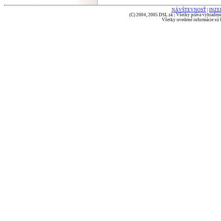
NÁVŠTEVNOSŤ
|
INZE
(C) 2004, 2005 DSL.sk | Všetky práva vyhradené
Všetky uvedené informácie sú b