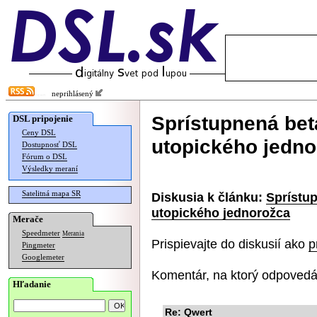
neprihlásený
Sprístupnená bet
DSL pripojenie
Ceny DSL
utopického jedno
Dostupnosť DSL
Fórum o DSL
Výsledky meraní
Satelitná mapa SR
Diskusia k článku:
Sprístup
utopického jednorožca
Merače
Speedmeter
Merania
Prispievajte do diskusií ako
p
Pingmeter
Googlemeter
Komentár, na ktorý odpovedá
Hľadanie
Re: Qwert