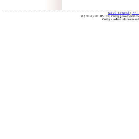
NÁVŠTEVNOSŤ
|
INZE
(C) 2004, 2005 DSL.sk | Všetky práva vyhradené
Všetky uvedené informácie sú b