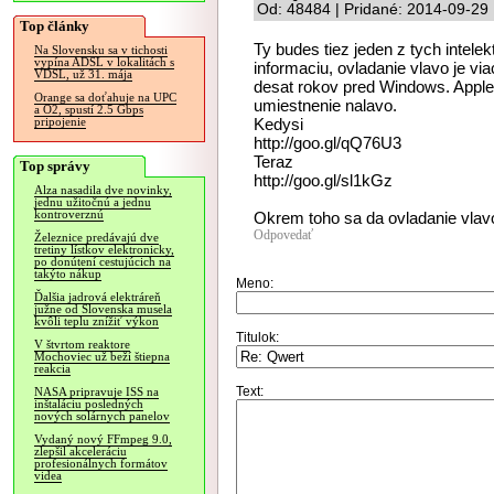
Od: 48484 | Pridané: 2014-09-29
Top články
Ty budes tiez jeden z tych intelek
Na Slovensku sa v tichosti
vypína ADSL v lokalitách s
informaciu, ovladanie vlavo je via
VDSL, už 31. mája
desat rokov pred Windows. Appl
Orange sa doťahuje na UPC
umiestnenie nalavo.
a O2, spustí 2.5 Gbps
Kedysi
pripojenie
http://goo.gl/qQ76U3
Teraz
Top správy
http://goo.gl/sl1kGz
Alza nasadila dve novinky,
jednu užitočnú a jednu
kontroverznú
Okrem toho sa da ovladanie vlav
Odpovedať
Železnice predávajú dve
tretiny lístkov elektronicky,
po donútení cestujúcich na
takýto nákup
Meno:
Ďalšia jadrová elektráreň
južne od Slovenska musela
kvôli teplu znížiť výkon
Titulok:
V štvrtom reaktore
Mochoviec už beží štiepna
reakcia
Text:
NASA pripravuje ISS na
inštaláciu posledných
nových solárnych panelov
Vydaný nový FFmpeg 9.0,
zlepšil akceleráciu
profesionálnych formátov
videa