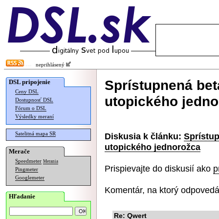
neprihlásený
Sprístupnená bet
DSL pripojenie
Ceny DSL
utopického jedno
Dostupnosť DSL
Fórum o DSL
Výsledky meraní
Satelitná mapa SR
Diskusia k článku:
Sprístup
utopického jednorožca
Merače
Speedmeter
Merania
Prispievajte do diskusií ako
p
Pingmeter
Googlemeter
Komentár, na ktorý odpovedá
Hľadanie
Re: Qwert