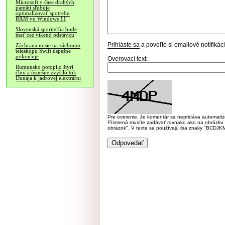
Microsoft v čase drahých
pamätí sľubuje
optimalizovať spotrebu
RAM vo Windows 11
Slovenská sporiteľňa bude
mať cez víkend odstávku
Prihláste sa
a povoľte si emailové notifiká
Záchrana misie na záchranu
teleskopu Swift úspešne
pokračuje
Overovací text:
Rumunsko potopilo štyri
člny a úspešne zvýšilo tok
Dunaja k jadrovej elektrárni
Pre overenie, že komentár sa nepridáva automatizov
Písmená musíte zadávať rovnako ako na obrázku veľk
obrázok". V texte sa používajú iba znaky "BC