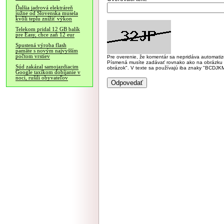
Ďalšia jadrová elektráreň
južne od Slovenska musela
kvôli teplu znížiť výkon
Telekom pridal 12 GB balík
pre Easy, chce zaň 12 eur
Spustená výroba flash
pamäte s novým najvyšším
počtom vrstiev
Pre overenie, že komentár sa nepridáva automatizov
Písmená musíte zadávať rovnako ako na obrázku veľk
Súd zakázal samojazdiacim
obrázok". V texte sa používajú iba znaky "BC
Google taxíkom dobíjanie v
noci, rušili obyvateľov