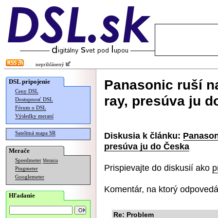
neprihlásený
Panasonic ruší n
DSL pripojenie
Ceny DSL
ray, presúva ju 
Dostupnosť DSL
Fórum o DSL
Výsledky meraní
Satelitná mapa SR
Diskusia k článku:
Panasoni
presúva ju do Česka
Merače
Speedmeter
Merania
Prispievajte do diskusií ako
p
Pingmeter
Googlemeter
Komentár, na ktorý odpovedá
Hľadanie
Re: Problem