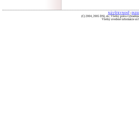
NÁVŠTEVNOSŤ
|
INZE
(C) 2004, 2005 DSL.sk | Všetky práva vyhradené
Všetky uvedené informácie sú b