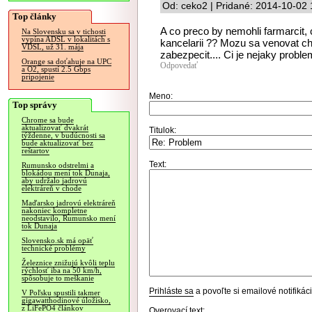
Od: ceko2 | Pridané: 2014-10-02 
Top články
A co preco by nemohli farmarcit,
Na Slovensku sa v tichosti
vypína ADSL v lokalitách s
kancelarii ?? Mozu sa venovat ch
VDSL, už 31. mája
zabezpecit.... Ci je nejaky probl
Orange sa doťahuje na UPC
Odpovedať
a O2, spustí 2.5 Gbps
pripojenie
Meno:
Top správy
Chrome sa bude
aktualizovať dvakrát
Titulok:
týždenne, v budúcnosti sa
bude aktualizovať bez
reštartov
Text:
Rumunsko odstrelmi a
blokádou mení tok Dunaja,
aby udržalo jadrovú
elektráreň v chode
Maďarsko jadrovú elektráreň
nakoniec kompletne
neodstavilo, Rumunsko mení
tok Dunaja
Slovensko.sk má opäť
technické problémy
Železnice znižujú kvôli teplu
rýchlosť iba na 50 km/h,
spôsobuje to meškanie
Prihláste sa
a povoľte si emailové notifiká
V Poľsku spustili takmer
gigawatthodinové úložisko,
z LiFePO4 článkov
Overovací text: