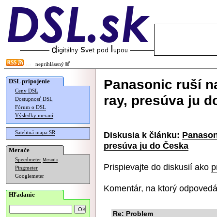
neprihlásený
Panasonic ruší n
DSL pripojenie
Ceny DSL
ray, presúva ju 
Dostupnosť DSL
Fórum o DSL
Výsledky meraní
Satelitná mapa SR
Diskusia k článku:
Panasoni
presúva ju do Česka
Merače
Speedmeter
Merania
Prispievajte do diskusií ako
p
Pingmeter
Googlemeter
Komentár, na ktorý odpovedá
Hľadanie
Re: Problem