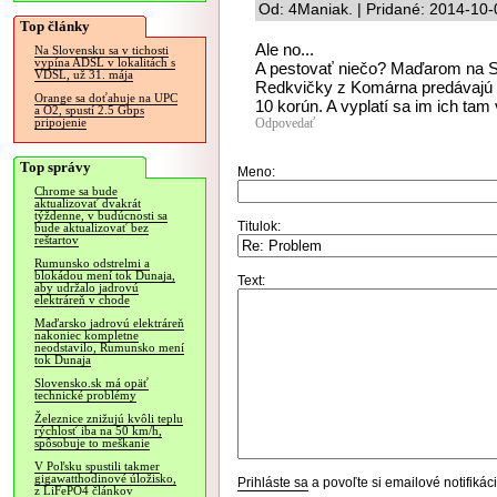
Od: 4Maniak. | Pridané: 2014-10-
Top články
Ale no...
Na Slovensku sa v tichosti
vypína ADSL v lokalitách s
A pestovať niečo? Maďarom na Slo
VDSL, už 31. mája
Redkvičky z Komárna predávajú v 
Orange sa doťahuje na UPC
10 korún. A vyplatí sa im ich tam v
a O2, spustí 2.5 Gbps
Odpovedať
pripojenie
Top správy
Meno:
Chrome sa bude
aktualizovať dvakrát
týždenne, v budúcnosti sa
Titulok:
bude aktualizovať bez
reštartov
Rumunsko odstrelmi a
blokádou mení tok Dunaja,
Text:
aby udržalo jadrovú
elektráreň v chode
Maďarsko jadrovú elektráreň
nakoniec kompletne
neodstavilo, Rumunsko mení
tok Dunaja
Slovensko.sk má opäť
technické problémy
Železnice znižujú kvôli teplu
rýchlosť iba na 50 km/h,
spôsobuje to meškanie
V Poľsku spustili takmer
gigawatthodinové úložisko,
Prihláste sa
a povoľte si emailové notifiká
z LiFePO4 článkov