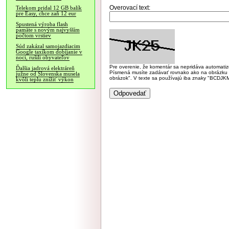
Overovací text:
Telekom pridal 12 GB balík
pre Easy, chce zaň 12 eur
Spustená výroba flash
pamäte s novým najvyšším
počtom vrstiev
Súd zakázal samojazdiacim
Google taxíkom dobíjanie v
noci, rušili obyvateľov
Pre overenie, že komentár sa nepridáva automatizov
Ďalšia jadrová elektráreň
Písmená musíte zadávať rovnako ako na obrázku veľk
južne od Slovenska musela
obrázok". V texte sa používajú iba znaky "BC
kvôli teplu znížiť výkon