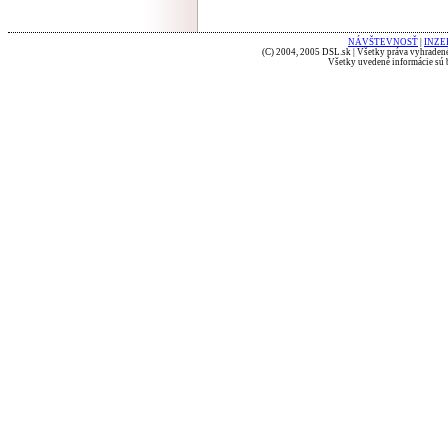
NÁVŠTEVNOSŤ
|
INZE
(C) 2004, 2005 DSL.sk | Všetky práva vyhradené
Všetky uvedené informácie sú b