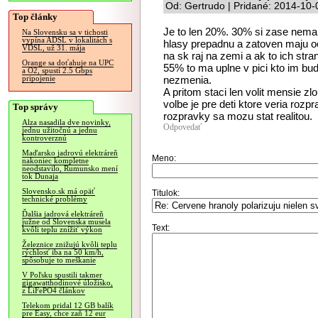
Od: Gertrudo | Pridané: 2014-10-
Top články
Je to len 20%. 30% si zase nema z
Na Slovensku sa v tichosti
vypína ADSL v lokalitách s
hlasy prepadnu a zatoven maju oc
VDSL, už 31. mája
na sk raj na zemi a ak to ich stra
Orange sa doťahuje na UPC
55% to ma uplne v pici kto im bud
a O2, spustí 2.5 Gbps
nezmenia.
pripojenie
A pritom staci len volit mensie zl
volbe je pre deti ktore veria rozp
Top správy
rozpravky sa mozu stat realitou.
Alza nasadila dve novinky,
Odpovedať
jednu užitočnú a jednu
kontroverznú
Maďarsko jadrovú elektráreň
Meno:
nakoniec kompletne
neodstavilo, Rumunsko mení
tok Dunaja
Slovensko.sk má opäť
Titulok:
technické problémy
Ďalšia jadrová elektráreň
južne od Slovenska musela
Text:
kvôli teplu znížiť výkon
Železnice znižujú kvôli teplu
rýchlosť iba na 50 km/h,
spôsobuje to meškanie
V Poľsku spustili takmer
gigawatthodinové úložisko,
z LiFePO4 článkov
Telekom pridal 12 GB balík
pre Easy, chce zaň 12 eur