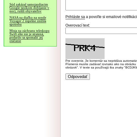
Súd zakázal samojazdiacim
Google taxíkom dobíjanie v
noci, rušili obyvateľov
Prihláste sa
a povoľte si emailové notifiká
NASA na diaľku na sonde
Voyager 2 úspešne znížila
spotrebu
Overovací text:
Misia na záchranu teleskopu
Swift ešte nie je stratená,
podarilo sa spomaliť jej
otáčanie
Pre overenie, že komentár sa nepridáva automatizov
Písmená musíte zadávať rovnako ako na obrázku veľk
obrázok". V texte sa používajú iba znaky "BC