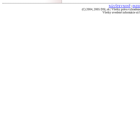
NÁVŠTEVNOSŤ
|
INZE
(C) 2004, 2005 DSL.sk | Všetky práva vyhradené
Všetky uvedené informácie sú b