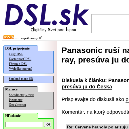
neprihlásený
Panasonic ruší n
DSL pripojenie
Ceny DSL
ray, presúva ju 
Dostupnosť DSL
Fórum o DSL
Výsledky meraní
Satelitná mapa SR
Diskusia k článku:
Panasoni
presúva ju do Česka
Merače
Speedmeter
Merania
Prispievajte do diskusií ako
p
Pingmeter
Googlemeter
Komentár, na ktorý odpovedá
Hľadanie
Re: Cervene hranoly polarizuju 