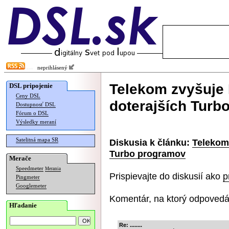
neprihlásený
Telekom zvyšuje 
DSL pripojenie
Ceny DSL
doterajších Turb
Dostupnosť DSL
Fórum o DSL
Výsledky meraní
Satelitná mapa SR
Diskusia k článku:
Telekom 
Turbo programov
Merače
Speedmeter
Merania
Prispievajte do diskusií ako
p
Pingmeter
Googlemeter
Komentár, na ktorý odpovedá
Hľadanie
Re: ........