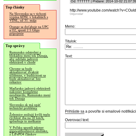
Od: TTTTTT | Pridané: 2014-10-02 21:07:3
Top články
http://www.youtube.com/watch?v=COuI
Na Slovensku sa v tichosti
Odpovedať
vypína ADSL v lokalitách s
VDSL, už 31. mája
Meno:
Orange sa doťahuje na UPC
a O2, spustí 2.5 Gbps
pripojenie
Titulok:
Top správy
Rumunsko odstrelmi a
blokádou mení tok Dunaja,
Text:
aby udržalo jadrovú
elektráreň v chode
Chrome sa bude
aktualizovať dvakrát
týždenne, v budúcnosti sa
bude aktualizovať bez
reštartov
Maďarsko jadrovú elektráreň
nakoniec kompletne
neodstavilo, Rumunsko mení
tok Dunaja
Slovensko.sk má opäť
technické problémy
Prihláste sa
a povoľte si emailové notifiká
Železnice znižujú kvôli teplu
rýchlosť iba na 50 km/h,
Overovací text:
spôsobuje to meškanie
V Poľsku spustili takmer
gigawatthodinové úložisko,
z LiFePO4 článkov