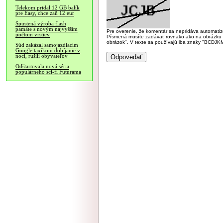
Telekom pridal 12 GB balík
pre Easy, chce zaň 12 eur
Spustená výroba flash
pamäte s novým najvyšším
Pre overenie, že komentár sa nepridáva automatizov
počtom vrstiev
Písmená musíte zadávať rovnako ako na obrázku veľk
obrázok". V texte sa používajú iba znaky "BC
Súd zakázal samojazdiacim
Google taxíkom dobíjanie v
noci, rušili obyvateľov
Odštartovala nová séria
populárneho sci-fi Futurama