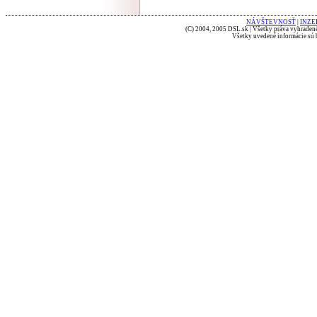
NÁVŠTEVNOSŤ
|
INZE
(C) 2004, 2005 DSL.sk | Všetky práva vyhradené
Všetky uvedené informácie sú b