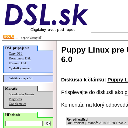
neprihlásený
Puppy Linux pre 
DSL pripojenie
Ceny DSL
6.0
Dostupnosť DSL
Fórum o DSL
Výsledky meraní
Satelitná mapa SR
Diskusia k článku:
Puppy Li
Merače
Prispievajte do diskusií ako
p
Speedmeter
Merania
Pingmeter
Komentár, na ktorý odpovedá
Googlemeter
Hľadanie
Re: sdfasdfsd
Od: Problem | Pridané: 2014-10-29 12:34:21