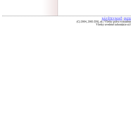
NÁVŠTEVNOSŤ
|
INZE
(C) 2004, 2005 DSL.sk | Všetky práva vyhradené
Všetky uvedené informácie sú b