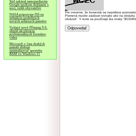
Súd zakázal samojazdiacim
Google taxíkom dobíjanie v
noci, rušili obyvateľov
Pre overenie, že komentár sa nepridáva automatizov
NASA pripravuje ISS na
Písmená musíte zadávať rovnako ako na obrázku veľk
inštaláciu posledných
obrázok". V texte sa používajú iba znaky "BC
nových solárnych panelov
Vydaný nový FFmpeg 9.0,
zlepšil akceleráciu
profesionálnych formátov
videa
Microsoft v čase drahých
pamätí sľubuje
optimalizovať spotrebu
RAM vo Windows 11