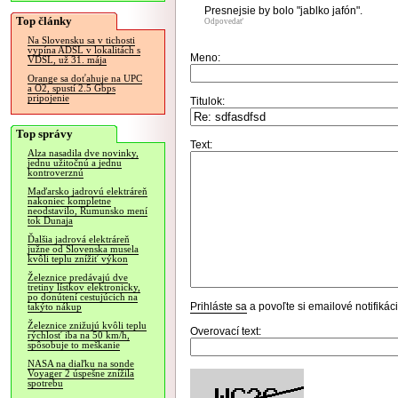
Presnejsie by bolo "jablko jafón".
Top články
Odpovedať
Na Slovensku sa v tichosti
vypína ADSL v lokalitách s
Meno:
VDSL, už 31. mája
Orange sa doťahuje na UPC
a O2, spustí 2.5 Gbps
pripojenie
Titulok:
Top správy
Text:
Alza nasadila dve novinky,
jednu užitočnú a jednu
kontroverznú
Maďarsko jadrovú elektráreň
nakoniec kompletne
neodstavilo, Rumunsko mení
tok Dunaja
Ďalšia jadrová elektráreň
južne od Slovenska musela
kvôli teplu znížiť výkon
Železnice predávajú dve
tretiny lístkov elektronicky,
po donútení cestujúcich na
Prihláste sa
a povoľte si emailové notifiká
takýto nákup
Železnice znižujú kvôli teplu
Overovací text:
rýchlosť iba na 50 km/h,
spôsobuje to meškanie
NASA na diaľku na sonde
Voyager 2 úspešne znížila
spotrebu