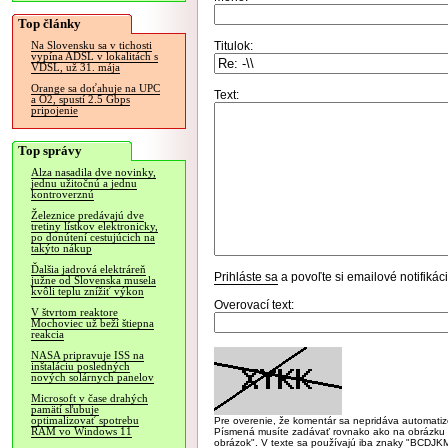
Top články
Titulok:
Na Slovensku sa v tichosti
vypína ADSL v lokalitách s
VDSL, už 31. mája
Orange sa doťahuje na UPC
Text:
a O2, spustí 2.5 Gbps
pripojenie
Top správy
Alza nasadila dve novinky,
jednu užitočnú a jednu
kontroverznú
Železnice predávajú dve
tretiny lístkov elektronicky,
po donútení cestujúcich na
takýto nákup
Ďalšia jadrová elektráreň
Prihláste sa
a povoľte si emailové notifiká
južne od Slovenska musela
kvôli teplu znížiť výkon
Overovací text:
V štvrtom reaktore
Mochoviec už beží štiepna
reakcia
NASA pripravuje ISS na
inštaláciu posledných
nových solárnych panelov
Microsoft v čase drahých
pamätí sľubuje
optimalizovať spotrebu
Pre overenie, že komentár sa nepridáva automatizov
RAM vo Windows 11
Písmená musíte zadávať rovnako ako na obrázku veľk
obrázok". V texte sa používajú iba znaky "BC