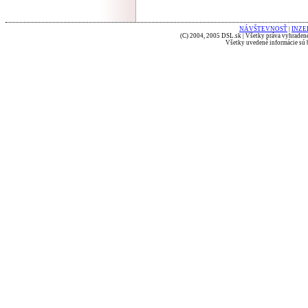
NÁVŠTEVNOSŤ
|
INZE
(C) 2004, 2005 DSL.sk | Všetky práva vyhradené
Všetky uvedené informácie sú b