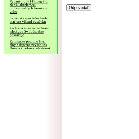
Vydaný nový FFmpeg 9.0,
zlepšil akceleráciu
profesionálnych formátov
videa
Slovenská sporiteľňa bude
mať cez víkend odstávku
Záchrana misie na záchranu
teleskopu Swift úspešne
pokračuje
Rumunsko potopilo štyri
člny a úspešne zvýšilo tok
Dunaja k jadrovej elektrárni