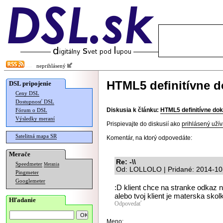
neprihlásený
HTML5 definitívne 
DSL pripojenie
Ceny DSL
Dostupnosť DSL
Diskusia k článku:
HTML5 definitívne do
Fórum o DSL
Výsledky meraní
Prispievajte do diskusií ako
prihlásený užív
Satelitná mapa SR
Komentár, na ktorý odpovedáte:
Merače
Re: -\\
Speedmeter
Merania
Od: LOLLOLO | Pridané: 2014-10
Pingmeter
Googlemeter
:D klient chce na stranke odkaz n
alebo tvoj klient je materska sk
Hľadanie
Odpovedať
Meno: