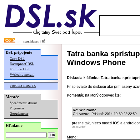
neprihlásený
Tatra banka sprístup
DSL pripojenie
Ceny DSL
Windows Phone
Dostupnosť DSL
Fórum o DSL
Výsledky meraní
Diskusia k článku:
Tatra banka sprístupn
Satelitná mapa SR
Prispievajte do diskusií ako
prihlásený užív
Komentár, na ktorý odpovedáte:
Merače
Speedmeter
Merania
Pingmeter
Re: WinPhone
Googlemeter
Od: vcvcv | Pridané: 2014-10-30 22:22:59
presne tak, nieco medzi iOS a androidom
Hľadanie
Odpovedať
Meno: