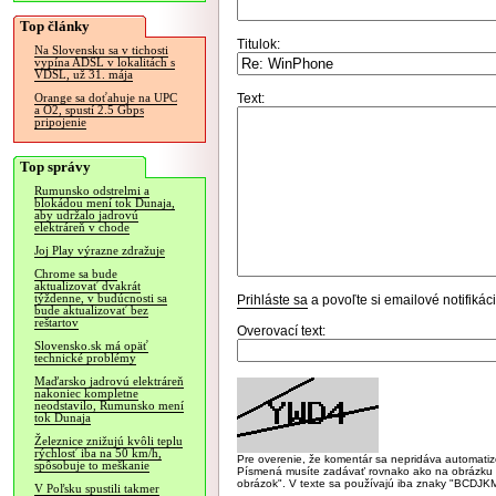
Top články
Titulok:
Na Slovensku sa v tichosti
vypína ADSL v lokalitách s
VDSL, už 31. mája
Text:
Orange sa doťahuje na UPC
a O2, spustí 2.5 Gbps
pripojenie
Top správy
Rumunsko odstrelmi a
blokádou mení tok Dunaja,
aby udržalo jadrovú
elektráreň v chode
Joj Play výrazne zdražuje
Chrome sa bude
aktualizovať dvakrát
týždenne, v budúcnosti sa
Prihláste sa
a povoľte si emailové notifiká
bude aktualizovať bez
reštartov
Overovací text:
Slovensko.sk má opäť
technické problémy
Maďarsko jadrovú elektráreň
nakoniec kompletne
neodstavilo, Rumunsko mení
tok Dunaja
Železnice znižujú kvôli teplu
rýchlosť iba na 50 km/h,
Pre overenie, že komentár sa nepridáva automatizov
spôsobuje to meškanie
Písmená musíte zadávať rovnako ako na obrázku veľk
obrázok". V texte sa používajú iba znaky "BC
V Poľsku spustili takmer