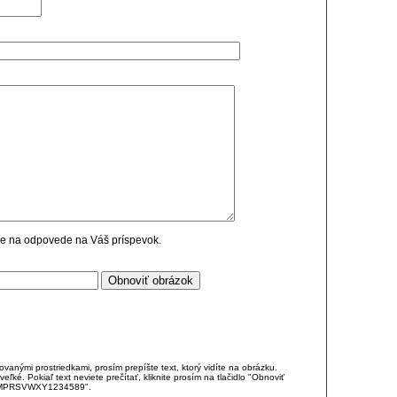
cie na odpovede na Váš príspevok.
anými prostriedkami, prosím prepíšte text, ktorý vidíte na obrázku.
é. Pokiaľ text neviete prečítať, kliknite prosím na tlačidlo "Obnoviť
DJKMPRSVWXY1234589".