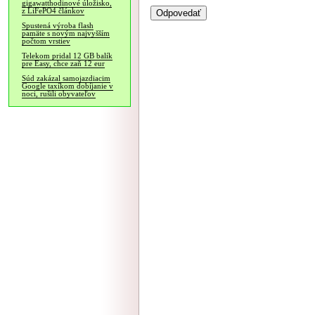
gigawatthodinové úložisko,
z LiFePO4 článkov
Spustená výroba flash
pamäte s novým najvyšším
počtom vrstiev
Telekom pridal 12 GB balík
pre Easy, chce zaň 12 eur
Súd zakázal samojazdiacim
Google taxíkom dobíjanie v
noci, rušili obyvateľov