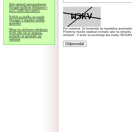
Súd zakázal samojazdiacim
Google taxíkom dobíjanie v
noci, rušili obyvateľov
NASA na diaľku na sonde
Voyager 2 úspešne znížila
spotrebu
Pre overenie, že komentár sa nepridáva automatizov
Misia na záchranu teleskopu
Písmená musíte zadávať rovnako ako na obrázku veľk
Swift ešte nie je stratená,
obrázok". V texte sa používajú iba znaky "BC
podarilo sa spomaliť jej
otáčanie