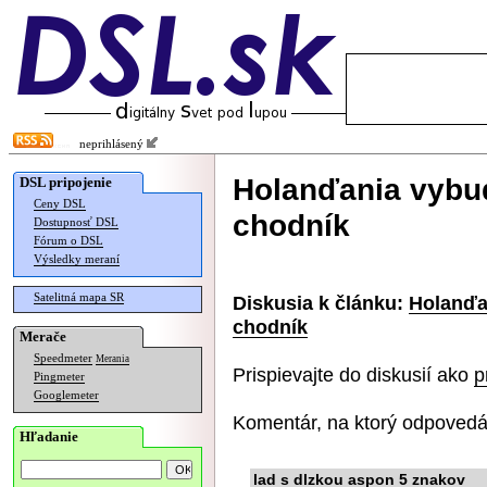
neprihlásený
Holanďania vybud
DSL pripojenie
Ceny DSL
chodník
Dostupnosť DSL
Fórum o DSL
Výsledky meraní
Satelitná mapa SR
Diskusia k článku:
Holanďan
chodník
Merače
Speedmeter
Merania
Prispievajte do diskusií ako
p
Pingmeter
Googlemeter
Komentár, na ktorý odpovedá
Hľadanie
lad s dlzkou aspon 5 znakov