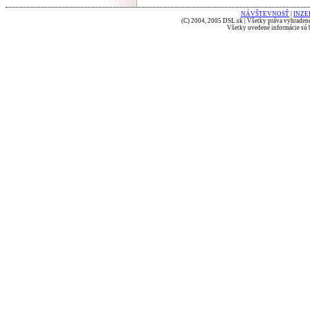
NÁVŠTEVNOSŤ
|
INZE
(C) 2004, 2005 DSL.sk | Všetky práva vyhradené
Všetky uvedené informácie sú b