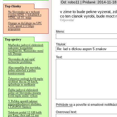
Od: robo11 | Pridané: 2014-11-18
Top články
v zime to bude pekne vyzerat, zd
Na Slovensku sa v tichosti
vypína ADSL v lokalitách s
co ten clanok vyrobi, bude moct r
VDSL, už 31. mája
Odpovedať
Orange sa doťahuje na UPC
a O2, spustí 2.5 Gbps
pripojenie
Meno:
Top správy
Titulok:
Maďarsko jadrovú elektráreň
nakoniec kompletne
neodstavilo, Rumunsko mení
tok Dunaja
Text:
Slovensko.sk má opäť
technické problémy
Alza nasadila dve novinky,
jednu užitočnú a jednu
kontroverznú
Železnice znižujú kvôli teplu
rýchlosť iba na 50 km/h,
spôsobuje to meškanie
Ďalšia jadrová elektráreň
južne od Slovenska musela
kvôli teplu znížiť výkon
V Poľsku spustili takmer
gigawatthodinové úložisko,
Prihláste sa
a povoľte si emailové notifiká
z LiFePO4 článkov
Overovací text:
Telekom pridal 12 GB balík
pre Easy, chce zaň 12 eur