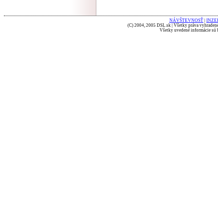
NÁVŠTEVNOSŤ
|
INZE
(C) 2004, 2005 DSL.sk | Všetky práva vyhradené
Všetky uvedené informácie sú b