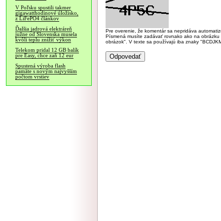
V Poľsku spustili takmer
gigawatthodinové úložisko,
z LiFePO4 článkov
Ďalšia jadrová elektráreň
Pre overenie, že komentár sa nepridáva automatizov
južne od Slovenska musela
Písmená musíte zadávať rovnako ako na obrázku veľk
kvôli teplu znížiť výkon
obrázok". V texte sa používajú iba znaky "BC
Telekom pridal 12 GB balík
pre Easy, chce zaň 12 eur
Spustená výroba flash
pamäte s novým najvyšším
počtom vrstiev