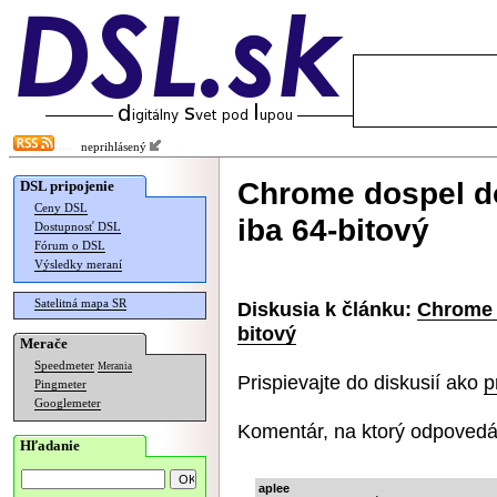
neprihlásený
Chrome dospel do
DSL pripojenie
Ceny DSL
iba 64-bitový
Dostupnosť DSL
Fórum o DSL
Výsledky meraní
Satelitná mapa SR
Diskusia k článku:
Chrome d
bitový
Merače
Speedmeter
Merania
Prispievajte do diskusií ako
p
Pingmeter
Googlemeter
Komentár, na ktorý odpovedá
Hľadanie
aplee