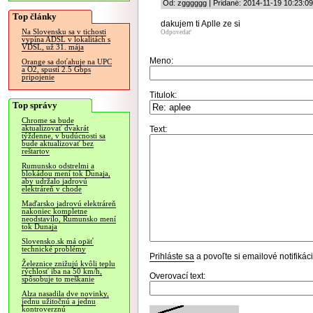
Od: zgggggg | Pridané: 2014-11-19 10:23:09
Top články
dakujem ti Aplle ze si
Na Slovensku sa v tichosti
Odpovedať
vypína ADSL v lokalitách s
VDSL, už 31. mája
Meno:
Orange sa doťahuje na UPC
a O2, spustí 2.5 Gbps
pripojenie
Titulok:
Top správy
Chrome sa bude
aktualizovať dvakrát
Text:
týždenne, v budúcnosti sa
bude aktualizovať bez
reštartov
Rumunsko odstrelmi a
blokádou mení tok Dunaja,
aby udržalo jadrovú
elektráreň v chode
Maďarsko jadrovú elektráreň
nakoniec kompletne
neodstavilo, Rumunsko mení
tok Dunaja
Slovensko.sk má opäť
technické problémy
Prihláste sa
a povoľte si emailové notifiká
Železnice znižujú kvôli teplu
rýchlosť iba na 50 km/h,
Overovací text:
spôsobuje to meškanie
Alza nasadila dve novinky,
jednu užitočnú a jednu
kontroverznú