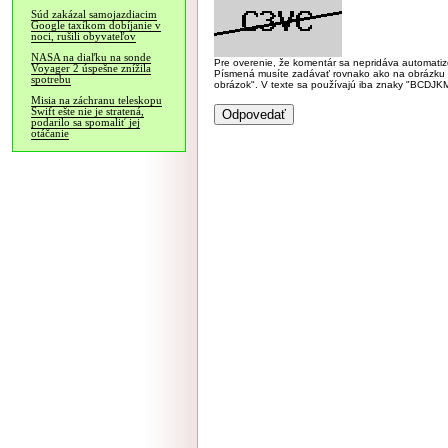
Súd zakázal samojazdiacim
Google taxíkom dobíjanie v
noci, rušili obyvateľov
NASA na diaľku na sonde
Pre overenie, že komentár sa nepridáva automatizov
Voyager 2 úspešne znížila
Písmená musíte zadávať rovnako ako na obrázku veľk
spotrebu
obrázok". V texte sa používajú iba znaky "BC
Misia na záchranu teleskopu
Swift ešte nie je stratená,
podarilo sa spomaliť jej
otáčanie