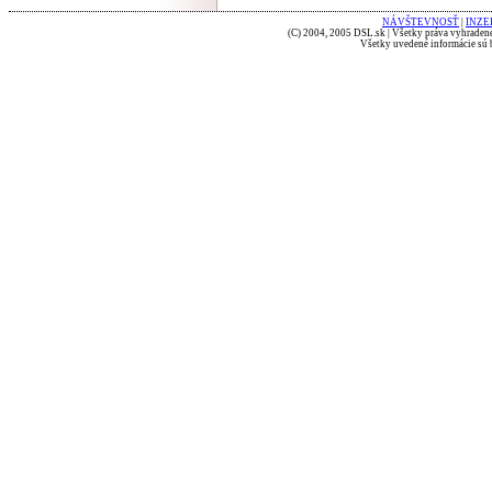
NÁVŠTEVNOSŤ
|
INZE
(C) 2004, 2005 DSL.sk | Všetky práva vyhradené
Všetky uvedené informácie sú b