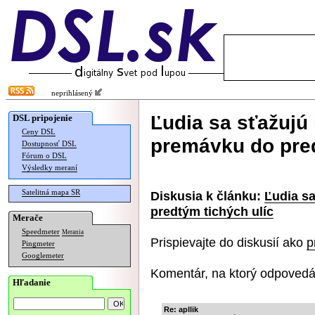
neprihlásený
Ľudia sa sťažujú
DSL pripojenie
Ceny DSL
premávku do pred
Dostupnosť DSL
Fórum o DSL
Výsledky meraní
Satelitná mapa SR
Diskusia k článku:
Ľudia s
predtým tichých ulíc
Merače
Speedmeter
Merania
Prispievajte do diskusií ako
p
Pingmeter
Googlemeter
Komentár, na ktorý odpovedá
Hľadanie
Re: apllik