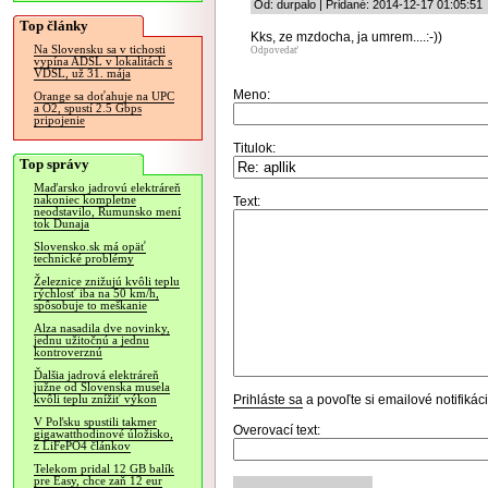
Od: durpalo | Pridané: 2014-12-17 01:05:51
Top články
Kks, ze mzdocha, ja umrem....:-))
Na Slovensku sa v tichosti
Odpovedať
vypína ADSL v lokalitách s
VDSL, už 31. mája
Meno:
Orange sa doťahuje na UPC
a O2, spustí 2.5 Gbps
pripojenie
Titulok:
Top správy
Maďarsko jadrovú elektráreň
nakoniec kompletne
Text:
neodstavilo, Rumunsko mení
tok Dunaja
Slovensko.sk má opäť
technické problémy
Železnice znižujú kvôli teplu
rýchlosť iba na 50 km/h,
spôsobuje to meškanie
Alza nasadila dve novinky,
jednu užitočnú a jednu
kontroverznú
Ďalšia jadrová elektráreň
južne od Slovenska musela
Prihláste sa
a povoľte si emailové notifiká
kvôli teplu znížiť výkon
V Poľsku spustili takmer
Overovací text:
gigawatthodinové úložisko,
z LiFePO4 článkov
Telekom pridal 12 GB balík
pre Easy, chce zaň 12 eur