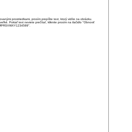
anými prostriedkami, prosím prepíšte text, ktorý vidíte na obrázku.
é. Pokiaľ text neviete prečítať, kliknite prosím na tlačidlo "Obnoviť
DJKMPRSVWXY1234589".