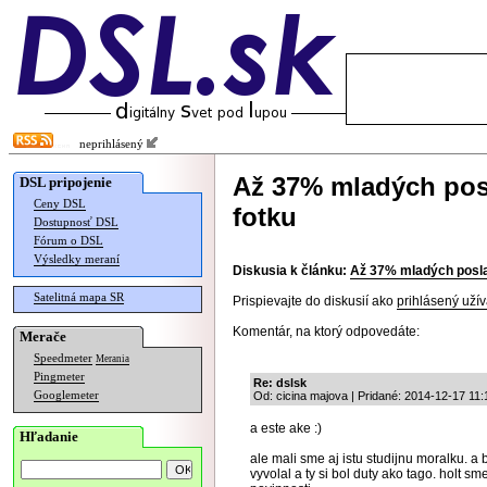
neprihlásený
Až 37% mladých pos
DSL pripojenie
Ceny DSL
fotku
Dostupnosť DSL
Fórum o DSL
Výsledky meraní
Diskusia k článku:
Až 37% mladých posla
Satelitná mapa SR
Prispievajte do diskusií ako
prihlásený užív
Komentár, na ktorý odpovedáte:
Merače
Speedmeter
Merania
Pingmeter
Re: dslsk
Googlemeter
Od: cicina majova | Pridané: 2014-12-17 11:
a este ake :)
Hľadanie
ale mali sme aj istu studijnu moralku. a 
vyvolal a ty si bol duty ako tago. holt 