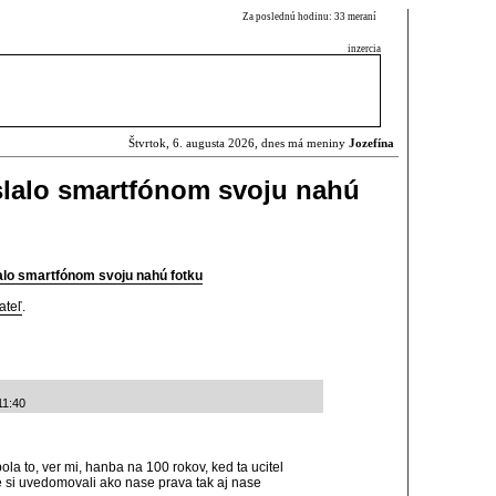
Za poslednú hodinu: 33 meraní
inzercia
Štvrtok, 6. augusta 2026, dnes má meniny
Jozefína
lalo smartfónom svoju nahú
lo smartfónom svoju nahú fotku
ateľ
.
11:40
bola to, ver mi, hanba na 100 rokov, ked ta ucitel
sme si uvedomovali ako nase prava tak aj nase