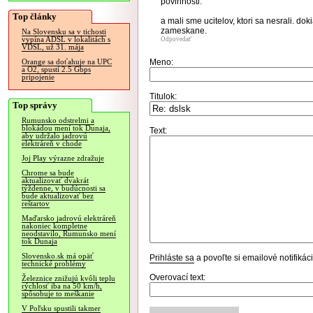
povinnosti.
Top články
a mali sme ucitelov, ktori sa nesrali. do
zameskane.
Na Slovensku sa v tichosti
vypína ADSL v lokalitách s
Odpovedať
VDSL, už 31. mája
Meno:
Orange sa doťahuje na UPC
a O2, spustí 2.5 Gbps
pripojenie
Titulok:
Top správy
Rumunsko odstrelmi a
blokádou mení tok Dunaja,
Text:
aby udržalo jadrovú
elektráreň v chode
Joj Play výrazne zdražuje
Chrome sa bude
aktualizovať dvakrát
týždenne, v budúcnosti sa
bude aktualizovať bez
reštartov
Maďarsko jadrovú elektráreň
nakoniec kompletne
neodstavilo, Rumunsko mení
tok Dunaja
Slovensko.sk má opäť
Prihláste sa
a povoľte si emailové notifiká
technické problémy
Overovací text:
Železnice znižujú kvôli teplu
rýchlosť iba na 50 km/h,
spôsobuje to meškanie
V Poľsku spustili takmer