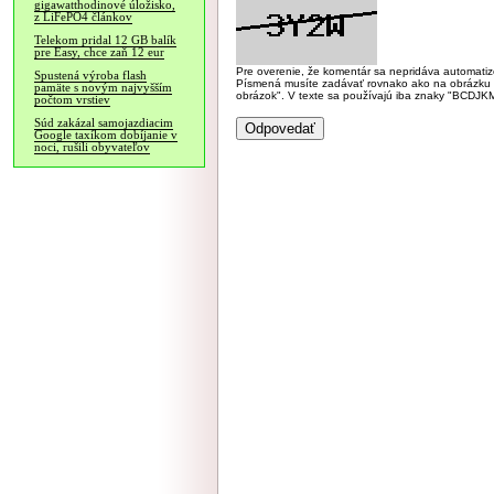
gigawatthodinové úložisko,
z LiFePO4 článkov
Telekom pridal 12 GB balík
pre Easy, chce zaň 12 eur
Pre overenie, že komentár sa nepridáva automatizov
Spustená výroba flash
Písmená musíte zadávať rovnako ako na obrázku veľk
pamäte s novým najvyšším
obrázok". V texte sa používajú iba znaky "BC
počtom vrstiev
Súd zakázal samojazdiacim
Google taxíkom dobíjanie v
noci, rušili obyvateľov