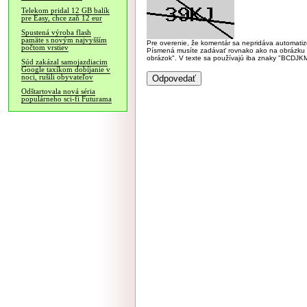
Telekom pridal 12 GB balík
pre Easy, chce zaň 12 eur
Spustená výroba flash
pamäte s novým najvyšším
Pre overenie, že komentár sa nepridáva automatizov
počtom vrstiev
Písmená musíte zadávať rovnako ako na obrázku veľk
obrázok". V texte sa používajú iba znaky "BC
Súd zakázal samojazdiacim
Google taxíkom dobíjanie v
noci, rušili obyvateľov
Odštartovala nová séria
populárneho sci-fi Futurama