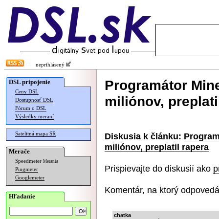
neprihlásený
Programátor Mine
DSL pripojenie
Ceny DSL
miliónov, preplati
Dostupnosť DSL
Fórum o DSL
Výsledky meraní
Satelitná mapa SR
Diskusia k článku:
Programá
miliónov, preplatil rapera
Merače
Speedmeter
Merania
Prispievajte do diskusií ako
p
Pingmeter
Googlemeter
Komentár, na ktorý odpovedá
Hľadanie
chatka