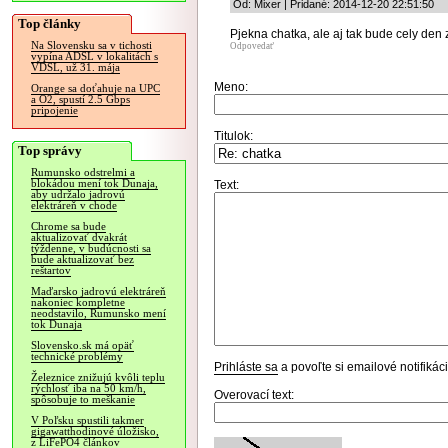
Od: Mixer | Pridané: 2014-12-20 22:51:50
Top články
Pjekna chatka, ale aj tak bude cely den z
Na Slovensku sa v tichosti
Odpovedať
vypína ADSL v lokalitách s
VDSL, už 31. mája
Meno:
Orange sa doťahuje na UPC
a O2, spustí 2.5 Gbps
pripojenie
Titulok:
Top správy
Rumunsko odstrelmi a
blokádou mení tok Dunaja,
Text:
aby udržalo jadrovú
elektráreň v chode
Chrome sa bude
aktualizovať dvakrát
týždenne, v budúcnosti sa
bude aktualizovať bez
reštartov
Maďarsko jadrovú elektráreň
nakoniec kompletne
neodstavilo, Rumunsko mení
tok Dunaja
Slovensko.sk má opäť
technické problémy
Prihláste sa
a povoľte si emailové notifiká
Železnice znižujú kvôli teplu
rýchlosť iba na 50 km/h,
Overovací text:
spôsobuje to meškanie
V Poľsku spustili takmer
gigawatthodinové úložisko,
z LiFePO4 článkov