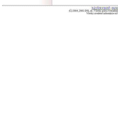
NÁVŠTEVNOSŤ
|
INZE
(C) 2004, 2005 DSL.sk | Všetky práva vyhradené
Všetky uvedené informácie sú b