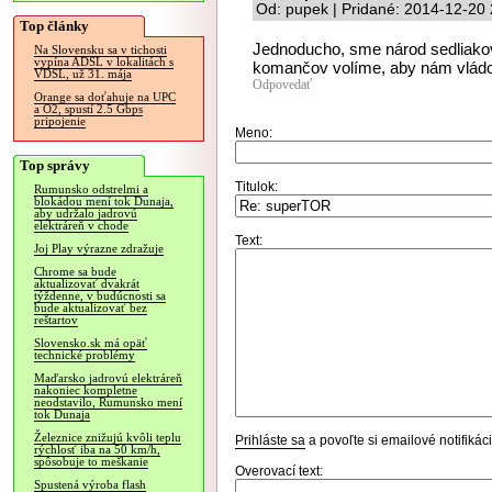
Od: pupek | Pridané: 2014-12-20
Top články
Jednoducho, sme národ sedliakov,
Na Slovensku sa v tichosti
vypína ADSL v lokalitách s
komančov volíme, aby nám vládol
VDSL, už 31. mája
Odpovedať
Orange sa doťahuje na UPC
a O2, spustí 2.5 Gbps
pripojenie
Meno:
Top správy
Titulok:
Rumunsko odstrelmi a
blokádou mení tok Dunaja,
aby udržalo jadrovú
elektráreň v chode
Text:
Joj Play výrazne zdražuje
Chrome sa bude
aktualizovať dvakrát
týždenne, v budúcnosti sa
bude aktualizovať bez
reštartov
Slovensko.sk má opäť
technické problémy
Maďarsko jadrovú elektráreň
nakoniec kompletne
neodstavilo, Rumunsko mení
tok Dunaja
Železnice znižujú kvôli teplu
Prihláste sa
a povoľte si emailové notifiká
rýchlosť iba na 50 km/h,
spôsobuje to meškanie
Overovací text:
Spustená výroba flash