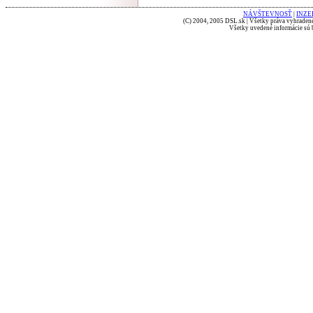
NÁVŠTEVNOSŤ
|
INZE
(C) 2004, 2005 DSL.sk | Všetky práva vyhradené
Všetky uvedené informácie sú b