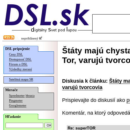
neprihlásený
Štáty majú chyst
DSL pripojenie
Ceny DSL
Tor, varujú tvorc
Dostupnosť DSL
Fórum o DSL
Výsledky meraní
Satelitná mapa SR
Diskusia k článku:
Štáty ma
varujú tvorcovia
Merače
Speedmeter
Merania
Prispievajte do diskusií ako
p
Pingmeter
Googlemeter
Komentár, na ktorý odpovedá
Hľadanie
Re: superTOR