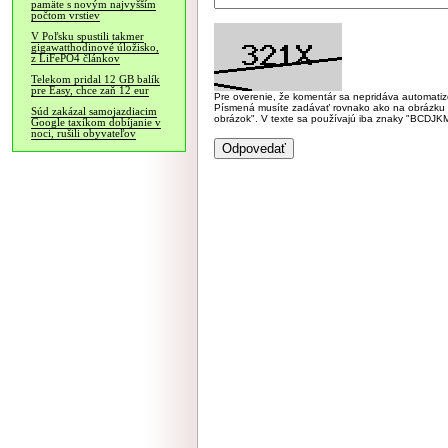
pamäte s novým najvyšším
počtom vrstiev
V Poľsku spustili takmer
gigawatthodinové úložisko,
z LiFePO4 článkov
Telekom pridal 12 GB balík
pre Easy, chce zaň 12 eur
Pre overenie, že komentár sa nepridáva automatizov
Písmená musíte zadávať rovnako ako na obrázku veľk
Súd zakázal samojazdiacim
obrázok". V texte sa používajú iba znaky "BC
Google taxíkom dobíjanie v
noci, rušili obyvateľov