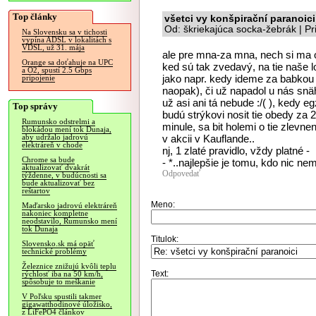
Top články
všetci vy konšpirační paranoici
Od: škriekajúca socka-žebrák | P
Na Slovensku sa v tichosti
vypína ADSL v lokalitách s
VDSL, už 31. mája
ale pre mna-za mna, nech si ma o
Orange sa doťahuje na UPC
ked sú tak zvedavý, na tie naše
a O2, spustí 2.5 Gbps
jako napr. kedy ideme za babkou
pripojenie
naopak), či už napadol u nás snäh
už asi ani tá nebude :/( ), kedy eg
Top správy
budú strýkovi nosit tie obedy za 
Rumunsko odstrelmi a
minule, sa bit holemi o tie zlevn
blokádou mení tok Dunaja,
v akcii v Kauflande..
aby udržalo jadrovú
elektráreň v chode
nj, 1 zlaté pravidlo, vždy platné -
Chrome sa bude
- *..najlepšie je tomu, kdo nic n
aktualizovať dvakrát
Odpovedať
týždenne, v budúcnosti sa
bude aktualizovať bez
reštartov
Meno:
Maďarsko jadrovú elektráreň
nakoniec kompletne
neodstavilo, Rumunsko mení
tok Dunaja
Titulok:
Slovensko.sk má opäť
technické problémy
Železnice znižujú kvôli teplu
Text:
rýchlosť iba na 50 km/h,
spôsobuje to meškanie
V Poľsku spustili takmer
gigawatthodinové úložisko,
z LiFePO4 článkov