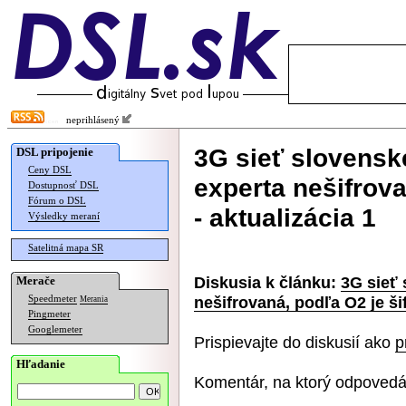
neprihlásený
3G sieť slovensk
DSL pripojenie
Ceny DSL
experta nešifrova
Dostupnosť DSL
Fórum o DSL
- aktualizácia 1
Výsledky meraní
Satelitná mapa SR
Diskusia k článku:
3G sieť
Merače
nešifrovaná, podľa O2 je ši
Speedmeter
Merania
Pingmeter
Googlemeter
Prispievajte do diskusií ako
p
Hľadanie
Komentár, na ktorý odpovedá