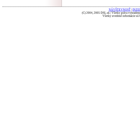
NÁVŠTEVNOSŤ
|
INZE
(C) 2004, 2005 DSL.sk | Všetky práva vyhradené
Všetky uvedené informácie sú b