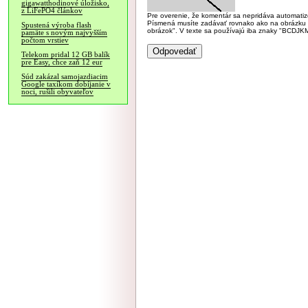
gigawatthodinové úložisko,
z LiFePO4 článkov
Pre overenie, že komentár sa nepridáva automatizov
Písmená musíte zadávať rovnako ako na obrázku veľk
Spustená výroba flash
obrázok". V texte sa používajú iba znaky "BC
pamäte s novým najvyšším
počtom vrstiev
Telekom pridal 12 GB balík
pre Easy, chce zaň 12 eur
Súd zakázal samojazdiacim
Google taxíkom dobíjanie v
noci, rušili obyvateľov