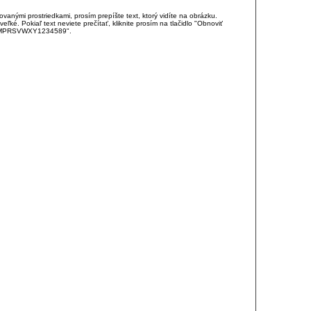
anými prostriedkami, prosím prepíšte text, ktorý vidíte na obrázku.
é. Pokiaľ text neviete prečítať, kliknite prosím na tlačidlo "Obnoviť
DJKMPRSVWXY1234589".