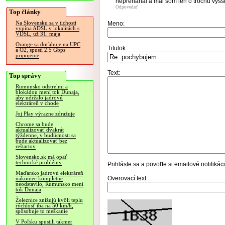
neprehanal a mal som len o trochu vyss
Odpovedať
Top články
Na Slovensku sa v tichosti
Meno:
vypína ADSL v lokalitách s
VDSL, už 31. mája
Orange sa doťahuje na UPC
Titulok:
a O2, spustí 2.5 Gbps
pripojenie
Text:
Top správy
Rumunsko odstrelmi a
blokádou mení tok Dunaja,
aby udržalo jadrovú
elektráreň v chode
Joj Play výrazne zdražuje
Chrome sa bude
aktualizovať dvakrát
týždenne, v budúcnosti sa
bude aktualizovať bez
reštartov
Slovensko.sk má opäť
technické problémy
Prihláste sa
a povoľte si emailové notifiká
Maďarsko jadrovú elektráreň
Overovací text:
nakoniec kompletne
neodstavilo, Rumunsko mení
tok Dunaja
Železnice znižujú kvôli teplu
rýchlosť iba na 50 km/h,
spôsobuje to meškanie
V Poľsku spustili takmer