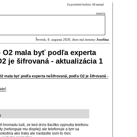
Za poslednú hodinu: 68 meraní
inzercia
Štvrtok, 6. augusta 2026, dnes má meniny
Jozefína
 O2 mala byť podľa experta
2 je šifrovaná - aktualizácia 1
2 mala byť podľa experta nešifrovaná, podľa O2 je šifrovaná -
ateľ
.
3
 hromadu ludi, ze ked drzis tlacitko vypnutia telefonu
ty (nefunguje mu displej) ale telefonuje a tym sa
kokotina ako traky ale nastastie som to moc