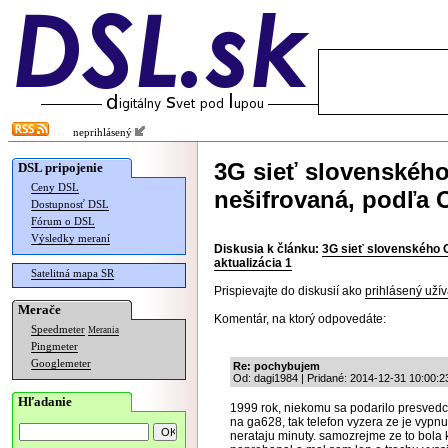
neprihlásený
3G sieť slovenského
DSL pripojenie
Ceny DSL
nešifrovaná, podľa O
Dostupnosť DSL
Fórum o DSL
Výsledky meraní
Diskusia k článku:
3G sieť slovenského O
aktualizácia 1
Satelitná mapa SR
Prispievajte do diskusií ako
prihlásený užív
Merače
Komentár, na ktorý odpovedáte:
Speedmeter
Merania
Pingmeter
Googlemeter
Re: pochybujem
Od: dagi1984 | Pridané: 2014-12-31 10:00:2
Hľadanie
1999 rok, niekomu sa podarilo presvedcit
na ga628, tak telefon vyzera ze je vypnu
nerataju minuty. samozrejme ze to bola 